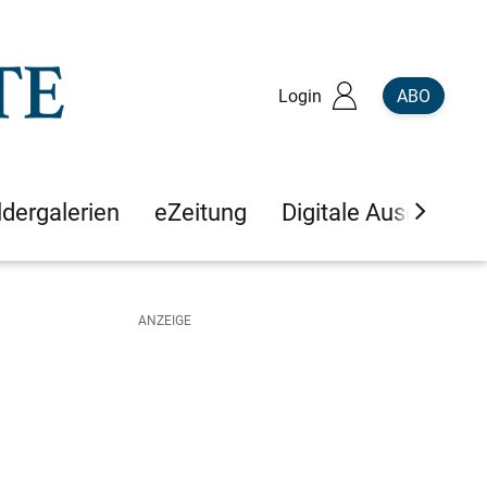
Login
ABO
ldergalerien
eZeitung
Digitale Ausgaben