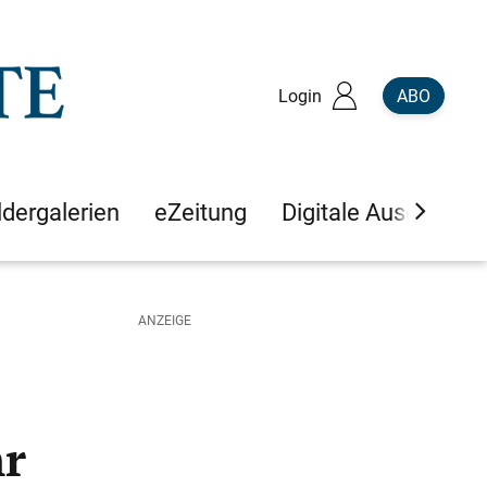
Login
ABO
ldergalerien
eZeitung
Digitale Ausgaben
hr