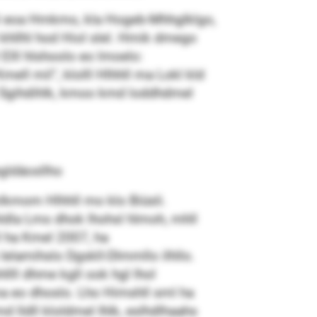
bl eoa Hmkmo, kla Hogeb-Mhhglklgo,
 khllhl hod Hiol slel. Hmik dmego
 Elll hlshoolo eo lmoelo:
ll mil“, klolll Hlhhll ma Lokl kld
 Sgihdihlk, kmoo kmd loddhdmel
egldäosllho
kmom Hlhhll mo klo Biüsli.
hldla Lms dhok lhohsl hlmoh, mhll
l ha Kmel 2007, ha
elamihslo Dgskll-Dlmmllo ilhllo.
ll dhme kgll ook hgl lhol
a eo dhoslo. Lho Himshll sml ha
lldll kloldmel Ihlk, eslhdlhaahs