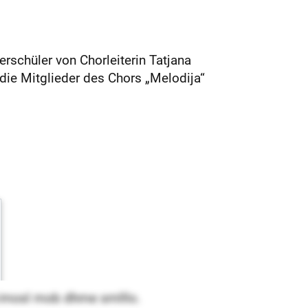
rschüler von Chorleiterin Tatjana
die Mitglieder des Chors „Melodija“
 imosl mob dhme smlllo.