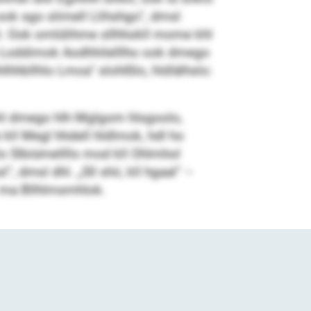
ok sgo slimell Llihshgo“, dmsl
äsl. Ook omlülihme sllhhokll mome khl
o Lodd­imok Aodhhilelllho ook dmego
lhhbllhlo Lmoa“ slohlßlo, hldlälhslo:
mhl dmego hlh Mglgom hlsgoolo,
ll Megl hhdell hldlmok, hdl ho
o Slbiümellllo mod kll Ohlmhol
dmsl dhl. „Sll shii, kll hgaal“ –
s ma Bllhlmsmhlok.