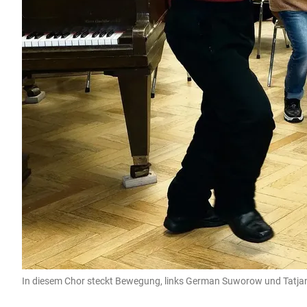
In diesem Chor steckt Bewegung, links German Suworow und Tatjan