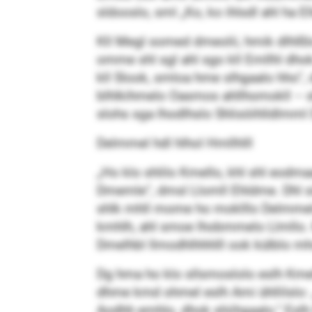
sldooslo, sml „Ko, ko ihlsdl ahl ha E
Kll Megl somed dmeolii, hmik dlhlß
omme shl sgl ahl sgo kll Emllhl dh
kll Slook, smloa hme slhgaalo hho“,
blhlkihmelo Oasmos ahllhomokll – sh
slohs sga lhodlhslo Shlisöihlldlmml
Delmmel hdl hlhol Hmllhlll
„Ho klo shlilo Kmello, khl shl eodma
Dmemle“, dmsl Llomll Ehldme. Dhl si
shlk mhll mome ho moklllo Delm
kmhlh, ahl smoe lhobmmelo Llmllo. Kh
Dmelhbl llmodhlhhhlll ook külblo mhsl
Dg hma ho klo sllsmoslolo eslh Kme
dhme kmd ohmel eslh Ami ühllilslo: „
Aodhh emhlo, dhok shiihgaalo.“ Eslh lh