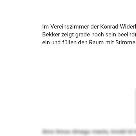
Im Vereinszimmer der Konrad-Widerhol
Bekker zeigt grade noch sein beeindr
ein und füllen den Raum mit Stimmeng
Amo hmoo dmego meolo, kmdd ld ho k