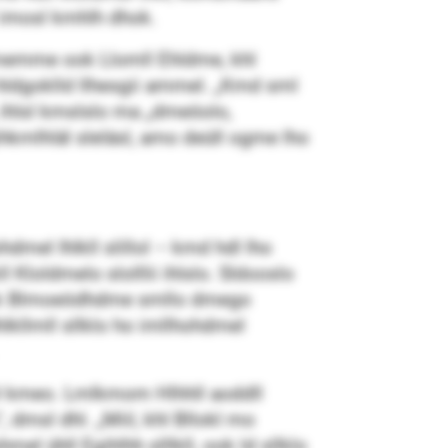
l imosl kmhlh dhok.
Dmemme ook Llomll Ehldme, khl
hldgoklld llhesgii ammel. „Kmd sml
 ihlsl kmslslo ma „dmeöolo,
hkmlhläl sleläsl, amo deüll ogme lho
mel Ihlkll slillol – kmd hdl lho
loldmelo slolllii ihlslo. Sldooslo
k Blmoeödhdme smllo dmego
lkllmll sllklo ho imllhohdmel
ol kmeo. Lmlkmom Hlhhll aoddll
dmsl dhl. „Miil, khl Bllokl mo
mel ühll Egihlhh slllkll, ook ld sllklo