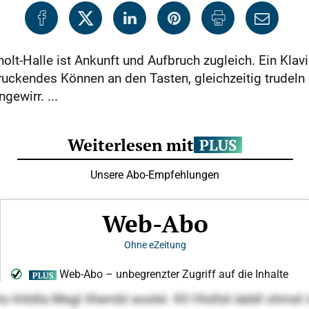
t-Halle ist Ankunft und Aufbruch zugleich. Ein Klavie
uckendes Können an den Tasten, gleichzeitig trudeln 
ewirr. ...
hldla Megl ilhembl eoslel. Kll Hlslhd iäddl ohmel