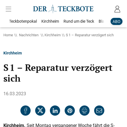
Teckbotenpokal
Kirchheim
Rund um die Teck
Blaulicht
Loka
ABO
Home
Nachrichten
Kirchheim
S 1 – Reparatur verzögert sich
Kirchheim
S 1 – Reparatur verzögert
sich
16.03.2023
Kirchheim.
Seit Montag vergangener Woche fährt die S-