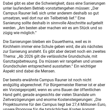
Dabei gibt es aber die Schwierigkeit, dass eine Sanierungen
unter laufendem Betrieb vonstattengehen müssen: „Der
Campus Rauner ließ sich unter anderem deshalb so gut
umsetzen, weil dort nur ein Teilbetrieb lief.“ Eine
Sanierung sollte deshalb in sinnvolle Abschnitte aufgeteilt
werden. „Am besten aber machen wir es am Stück und so
zügig wie möglich.“
Die Sanierungen bleiben ein Dauerthema, weil es in
Kirchheim immer eine Schule geben wird, die als nächstes
zur Sanierung ansteht. Es gibt aber derzeit noch ein zweites
Thema: „Ab 2026 gilt die verlässliche Grundschule, mit
Ganztagsbetreuung. Da müssen wir rangehen und unsere
Grundschulen entsprechend ausstatten.“ Ein wichtiger
Aspekt sind dabei die Mensen.
Der bereits erwähnte Campus Rauner ist noch nicht
endgültig abgerechnet. Für Bürgermeister Riemer ist er aber
ein Vorzeigeprojekt, wenn es ums Bauen der öffentlichen
Hand geht, gerade angesichts der vielen Skandale um
Zeitverzögerungen und enorme Kostensteigerungen: „Die
Projektsumme für den Campus liegt bei 27,4 Millionen Euro,
unsere Prognose für die tatsächlichen Kosten kommt