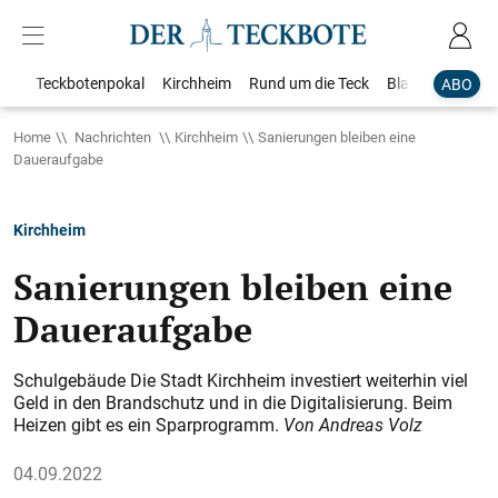
Teckbotenpokal
Kirchheim
Rund um die Teck
Blaulicht
Loka
ABO
Home
Nachrichten
Kirchheim
Sanierungen bleiben eine
Daueraufgabe
Kirchheim
Sanierungen bleiben eine
Daueraufgabe
Schulgebäude Die Stadt Kirchheim inves­tiert weiterhin viel
Geld in den Brandschutz und in die Digitalisierung. Beim
Heizen gibt es ein Sparprogramm.
Von Andreas Volz
04.09.2022