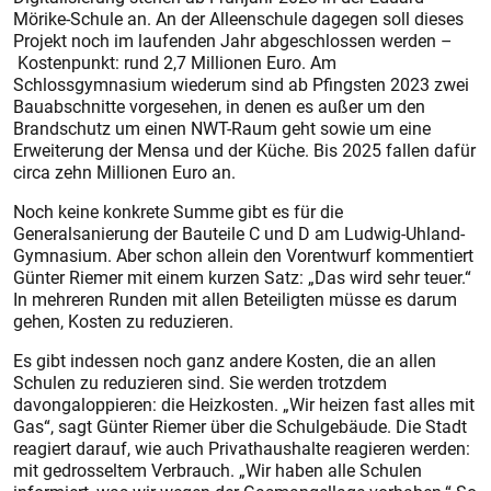
Mörike-Schule an. An der Alleenschule dagegen soll dieses
Projekt noch im laufenden Jahr abgeschlossen werden –
Kostenpunkt: rund 2,7 Millionen Euro. Am
Schlossgymnasium wiederum sind ab Pfingsten 2023 zwei
Bauabschnitte vorgesehen, in denen es außer um den
Brandschutz um einen NWT-Raum geht sowie um eine
Erweiterung der Mensa und der Küche. Bis 2025 fallen dafür
circa zehn Millionen Euro an.
Noch keine konkrete Summe gibt es für die
Generalsanierung der Bauteile C und D am Ludwig-Uhland-
Gymnasium. Aber schon allein den Vorentwurf kommentiert
Günter Riemer mit einem kurzen Satz: „Das wird sehr teuer.“
In mehreren Runden mit allen Beteiligten müsse es darum
gehen, Kosten zu reduzieren.
Es gibt indessen noch ganz andere Kos­ten, die an allen
Schulen zu reduzieren sind. Sie werden trotzdem
davongaloppieren: die Heizkos­ten. „Wir heizen fast alles mit
Gas“, sagt Günter Riemer über die Schulgebäude. Die Stadt
reagiert darauf, wie auch Privathaushalte reagieren werden:
mit gedrosseltem Verbrauch. „Wir haben alle Schulen