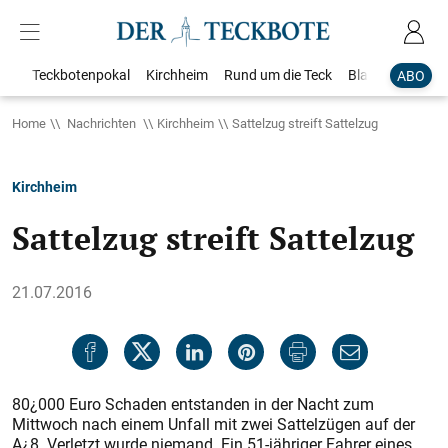
Teckbotenpokal
Kirchheim
Rund um die Teck
Blaulicht
Loka
ABO
Home
Nachrichten
Kirchheim
Sattelzug streift Sattelzug
Kirchheim
Sattelzug streift Sattelzug
21.07.2016
80¿000 Euro Schaden entstanden in der Nacht zum
Mittwoch nach einem Unfall mit zwei Sattelzügen auf der
A¿8. Verletzt wurde niemand. Ein 51-jähriger Fahrer eines