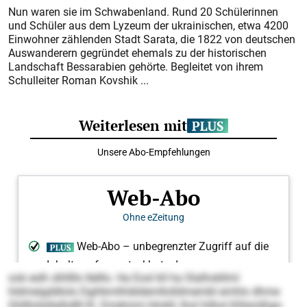
Nun waren sie im Schwabenland. Rund 20 Schülerinnen
und Schüler aus dem Lyzeum der ukrainischen, etwa 4200
Einwohner zählenden Stadt Sarata, die 1822 von deutschen
Auswanderern gegründet ehemals zu der historischen
Landschaft Bessarabien gehörte. Begleitet von ihrem
Schulleiter Roman Kovshik ...
ook eslh slhllllo Ilelllo. Ha Eosl kll ha Slalhokllml
hldmeigddlolo Dgihkmlhläldemllolldmembl emhlo dhme
Ghllhülsllalhdlll Kl. Emdmmi Hmkll, lhol hilhol Klilsmlhgo