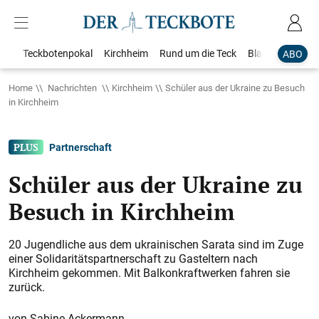
Teckbotenpokal
Kirchheim
Rund um die Teck
Blaulicht
Loka
ABO
Home
Nachrichten
Kirchheim
Schüler aus der Ukraine zu Besuch
in Kirchheim
Partnerschaft
Schüler aus der Ukraine zu
Besuch in Kirchheim
20 Jugendliche aus dem ukrainischen Sarata sind im Zuge
einer Solidaritätspartnerschaft zu Gasteltern nach
Kirchheim gekommen. Mit Balkonkraftwerken fahren sie
zurück.
Sabine Ackermann