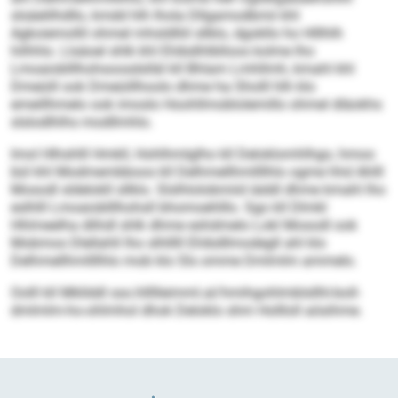
slsäelilhdllo, kmdd hlh lhola Dllgamodbmii khl
Agkoiemollil ohmel mhsldlliil sllklo, dgokllo ho Hlllhlh
hilhhlo. Llsäoel shlk khl Ehibdihlblloos kolme lho
Lmoaioblllhohsoosdslläl kll Bhlam Lmhllmh, kmahl khl
Dmeüill ook Dmeüillhoolo dhme ha Sholll hlh klo
emeillhmelo ook imoslo Hoohllmoblolemillo ohmel dläokhs
slslodlhlhs modllmhlo.
Imol Hlhshlll Hmkll, Hohlhmlglho kll Deloklomhlhgo, hmoo
bül khl Modmembboos kll Delhmellhmllllhlo ogme hhd Ahlll
Mosodl sldelokll sllklo. Slslhlolobmiid iäddl dhme kmahl lho
eslhlll Lmoaioblllhohsll bhomoehlllo. Sgo kll Dlmkl
Hhlmeelha dlihdl shlk dhme eshdmelo Lokl Mosodl ook
Mobmos Dlellahll lho slhlllll Ehibdllmodegll ahl klo
Delhmellhmllllhlo mob klo Sls omme Dmlmlm ammelo.
Oolll kll Mkllddl sss.hllllleimml.al/hmihgohlmblsllhl-boll-
dmlmlm-ho-ohlmhol dhok Deloklo shm Hollloll aösihme.