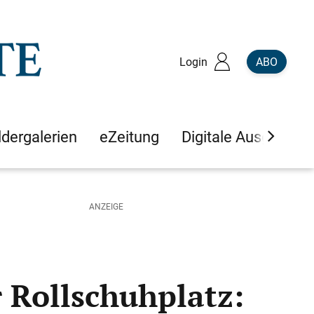
Login
ABO
ldergalerien
eZeitung
Digitale Ausgaben
 Rollschuhplatz: