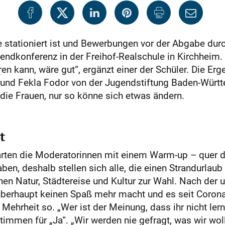
le stationiert ist und Bewerbungen vor der Abgabe du
endkonferenz in der Freihof-Realschule in Kirchheim. 
en kann, wäre gut“, ergänzt einer der Schüler. Die Erg
 und Fekla Fodor von der Jugendstiftung Baden-Württ
 die Frauen, nur so könne sich etwas ändern.
t
tarten die Moderatorinnen mit einem Warm-up – quer 
aben, deshalb stellen sich alle, die einen Strandurlau
hen Natur, Städtereise und Kultur zur Wahl. Nach der 
 überhaupt keinen Spaß mehr macht und es seit Coron
 Mehrheit so. „Wer ist der Meinung, dass ihr nicht lern
timmen für „Ja“. „Wir werden nie gefragt, was wir wo