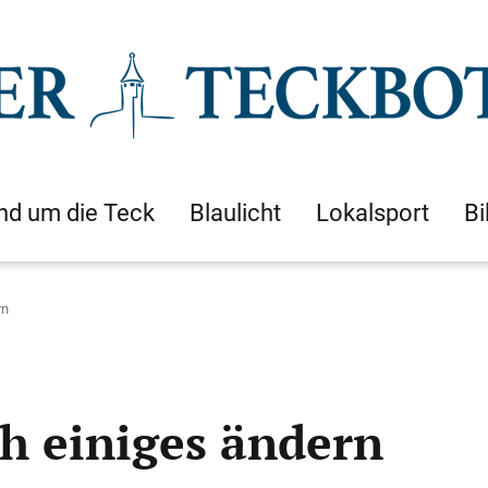
nd um die Teck
Blaulicht
Lokalsport
Bi
rn
ch einiges ändern