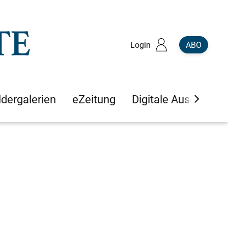
Login
ABO
ldergalerien
eZeitung
Digitale Ausgaben