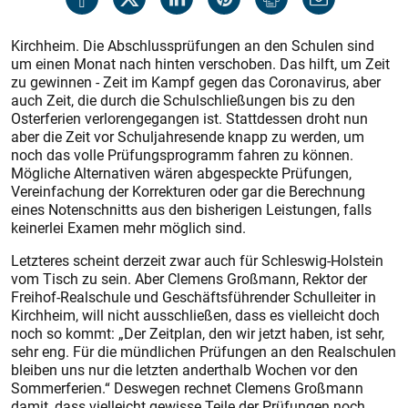
Kirchheim. Die Abschlussprüfungen an den Schulen sind
um einen Monat nach hinten verschoben. Das hilft, um Zeit
zu gewinnen - Zeit im Kampf gegen das Coronavirus, aber
auch Zeit, die durch die Schulschließungen bis zu den
Osterferien verlorengegangen ist. Stattdessen droht nun
aber die Zeit vor Schuljahresende knapp zu werden, um
noch das volle Prüfungsprogramm fah­ren zu können.
Mögliche Alternativen wären abgespeckte Prüfungen,
Vereinfachung der Korrekturen oder gar die Berechnung
eines Notenschnitts aus den bisherigen Leistungen, falls
keinerlei Examen mehr möglich sind.
Letzteres scheint derzeit zwar auch für Schleswig-Holstein
vom Tisch zu sein. Aber Clemens Großmann, Rektor der
Freihof-Realschule und Geschäftsführender Schulleiter in
Kirchheim, will nicht ausschließen, dass es vielleicht doch
noch so kommt: „Der Zeitplan, den wir jetzt haben, ist sehr,
sehr eng. Für die mündlichen Prüfungen an den Realschulen
bleiben uns nur die letzten anderthalb Wochen vor den
Sommerferien.“ Deswegen rechnet Clemens Großmann
damit, dass vielleicht gewisse Teile der Prüfungen noch