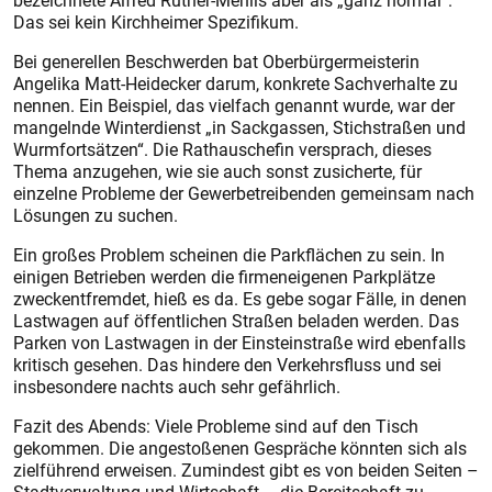
bezeichnete Alfred Ruther-Mehlis aber als „ganz normal“.
Das sei kein Kirchheimer Spezifikum.
Bei generellen Beschwerden bat Oberbürgermeisterin
Angelika Matt-Heidecker darum, konkrete Sachverhalte zu
nennen. Ein Beispiel, das vielfach genannt wurde, war der
mangelnde Winterdienst „in Sackgassen, Stichstraßen und
Wurmfortsätzen“. Die Rathauschefin versprach, dieses
Thema anzugehen, wie sie auch sonst zusicherte, für
einzelne Probleme der Gewerbetreibenden gemeinsam nach
Lösungen zu suchen.
Ein großes Problem scheinen die Parkflächen zu sein. In
einigen Betrieben werden die firmeneigenen Parkplätze
zweckentfremdet, hieß es da. Es gebe sogar Fälle, in denen
Lastwagen auf öffentlichen Straßen beladen werden. Das
Parken von Lastwagen in der Einsteinstraße wird ebenfalls
kritisch gesehen. Das hindere den Verkehrsfluss und sei
insbesondere nachts auch sehr gefährlich.
Fazit des Abends: Viele Probleme sind auf den Tisch
gekommen. Die angestoßenen Gespräche könnten sich als
zielführend erweisen. Zumindest gibt es von beiden Seiten –