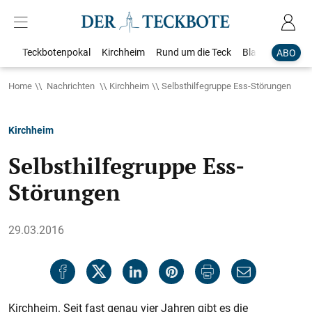
Teckbotenpokal
Kirchheim
Rund um die Teck
Blaulicht
Loka
ABO
Home
Nachrichten
Kirchheim
Selbsthilfegruppe Ess-Störungen
Kirchheim
Selbsthilfegruppe Ess-
Störungen
29.03.2016
Kirchheim. Seit fast genau vier Jahren gibt es die