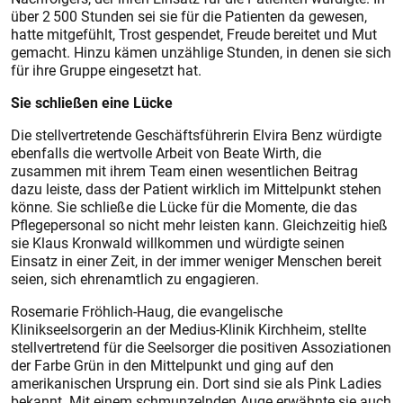
über 2 500 Stunden sei sie für die Patienten da gewesen,
hatte mitgefühlt, Trost gespendet, Freude bereitet und Mut
gemacht. Hinzu kämen unzählige Stunden, in denen sie sich
für ihre Gruppe eingesetzt hat.
Sie schließen eine Lücke
Die stellvertretende Geschäftsführerin Elvira Benz würdigte
ebenfalls die wertvolle Arbeit von Beate Wirth, die
zusammen mit ihrem Team einen wesentlichen Beitrag
dazu leiste, dass der Patient wirklich im Mittelpunkt stehen
könne. Sie schließe die Lücke für die Momente, die das
Pflegepersonal so nicht mehr leisten kann. Gleichzeitig hieß
sie Klaus Kronwald willkommen und würdigte seinen
Einsatz in einer Zeit, in der immer weniger Menschen bereit
seien, sich ehrenamtlich zu engagieren.
Rosemarie Fröhlich-Haug, die evangelische
Klinikseelsorgerin an der Medius-Klinik Kirchheim, stellte
stellvertretend für die Seelsorger die positiven Assoziationen
der Farbe Grün in den Mittelpunkt und ging auf den
amerikanischen Ursprung ein. Dort sind sie als Pink Ladies
bekannt. Mit einem schmunzelnden Auge erwähnte sie auch