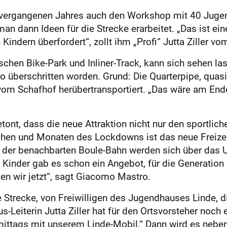
 vergangenen Jahres auch den Workshop mit 40 Jugen
 dann Ideen für die Strecke erarbeitet. „Das ist ein
Kindern überfordert“, zollt ihm „Profi“ Jutta Ziller 
schen Bike-Park und Inliner-Track, kann sich sehen l
 überschritten worden. Grund: Die Quarterpipe, quas
 vom Schafhof herübertransportiert. „Das wäre am End
etont, dass die neue Attraktion nicht nur den sportlich
chen und Monaten des Lockdowns ist das neue Freizei
uf der benachbarten Boule-Bahn werden sich über das
d Kinder gab es schon ein Angebot, für die Generation 
en wir jetzt“, sagt Giacomo Mastro.
ie Strecke, von Freiwilligen des Jugendhauses Linde, 
Leiterin Jutta Ziller hat für den Ortsvorsteher noch 
ttags mit unserem Linde-Mobil.“ Dann wird es nebe