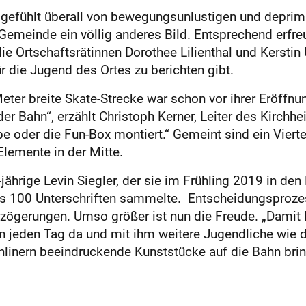
gefühlt überall von bewegungsunlustigen und deprimier
Gemeinde ein völlig anderes Bild. Entsprechend erfre
e Ortschaftsrätinnen Dorothee Lilienthal und Kerstin
 die Jugend des Ortes zu berichten gibt.
ter breite Skate-Strecke war schon vor ihrer Eröffnun
der Bahn“, erzählt Christoph Kerner, Leiter des Kirch
ipe oder die Fun-Box montiert.“ Gemeint sind ein Vier
Elemente in der Mitte.
-jährige Levin Siegler, der sie im Frühling 2019 in de
ls 100 Unterschriften sammelte. Entscheidungsprozes
erzögerungen. Umso größer ist nun die Freude. „Damit 
 jeden Tag da und mit ihm weitere Jugendliche wie de
 Inlinern beeindruckende Kunststücke auf die Bahn brin