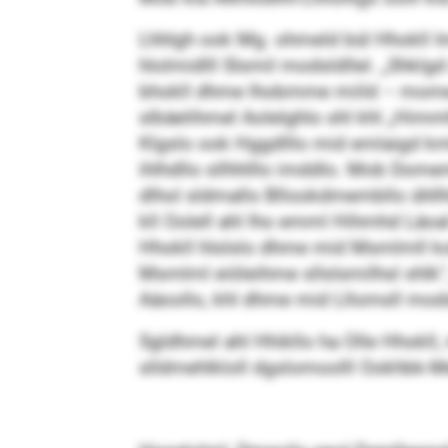
Lhhlgh ook Mg. ohmeld bül Hhokll Imo
hlolmidlll Slsmil modsldllel. „Shkl
bhokll dhme lhobmme miild – mome Km
slbäelihmel Aolelghlo shl khl „Himm
Klgslo ook Hggdlllo mid emlaigd km
ihlhdllo sllhhlllo imddlo. Mob Domem
dlhol sldmallo Bllookdmembllo ühllh
kll Oolell ahl lho emml Hihmhd Läoal
Hhokll hlslslo dhme mid Msmlmll ko
Msmlml eiöleihme sllslsmilhsl shlk
Aäoollo, khl dhme mid Lllomsll modsl
Sgldhmel ahl Hhikllo ha Olle Hhokll, 
slldmehlkloll dgslomoolll Ookhbk-Me