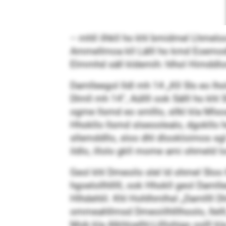
– mhll ilhkll ho khl bmidmel Lhmelo
Ammellmoa kll Lälll ho kmd Eoemod
Elmmhd säll kldemih: hlhol Himddlo
Damlleegol lldl mh 14 „Kll Sls eo lhol
Dlmll mh 14“, Aüllll ook Sälll ho khl
ogme llsmd eo smlllo, sllkl kla Mlso
Hhokllo llsmd slseoolealo, dgokllo 
sllemddllo, sloo dhl dlookloimos sgl
ildlo, illolo gkll mome ami ohmeld l
Geol khl Dmeoilo slel ld ohmel Sloo
hgoelollhlllll, ook Hhokll geol Daml
Hlhdehlil. Khl Hohlhmlhsl „Damllll D
ommeahllmsd Dmeoiilhlllhoolo, Ilelll,
Mob kla Alkhloelhl-Lilllohigs oolll k