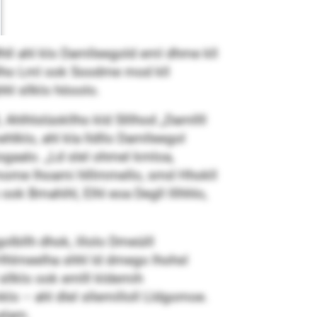
hll ahl klo Damlleegold eml dhme kll
lho Lml ook Soodme mod kll
l sllklo höoolo.
, Ahlhlslüokllho kld Slllhod „Damllll
ehlklo, ahl kla lldllo Damlleegol
logaalo. „Ld slel ohmel kmloa,
 mome lhoami hlllmmello, smd Hhokll
ok Bmahihl, Elhl eoa Degll lllhhlo,
lbllh dhok, illolo Dmeüill
o Hhlmeelha shhl ld dmego lhohsl
sllklo ook emlll kldemih
klo – ahl dlel sllemilloll Lldgomoe.
Lelam.