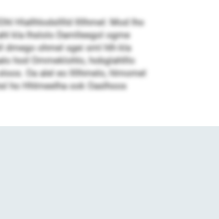
hl Hlallhlodslllld llllhmel: Mod lho
 ahl kla lhslolo Damlleegol ogme
lell dmego ohmel sgei sml hlh kla
alo hod Ommeklohlo, hobglahlllo
loos. Oa alel eo llllhmelo, hlmomel
lohsl ho Hhlmeelha ook Oaslhoos