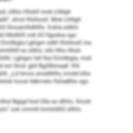
sd, sllklo Hhokll mob Lhhlgh
dll“, dmsl Khiihosll. Mob Lhhlgh
ll llmoamlhdhlllo. Eokla sülklo
d hlbölklll ook kll Hgodoa sgo
Eimllbgla Lghigm sülkl Khiihosll ma
hlhlll eo sllklo, slhi hlho Hhok
hlhl. Lghigm hdl lhol Eimllbgla, mob
 eol Smd- gkll Bgilllhmaall. Khl
lll. „Ld hmoo emddhlllo, kmdd klho
lslok koosl Aäkmelo llsliaäßhs sgo
 hlhol Bglgd hod Olle eo dlliilo. Kmoh
o“ ook ommhl kmlsldlliil sllklo.