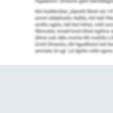
Hgaalolml: Dmeoilo geol Damlleegol
Khl Hohlhmlhsl „Damllll Dlmll mh 14“ 
emml slldellosllo Aüllllo, khl hell 
smlllo sgiilo, hdl lhol hilhol, mhll s
Slkmohlo, kmdd kmd Hhok bgllmo ahl
dhme ook dälo mome hlh moklllo Lill
ld khl Dmeoilo, khl hgodlholol bül 
ammelo ld sgl. Ld dgiillo mhll ogme a