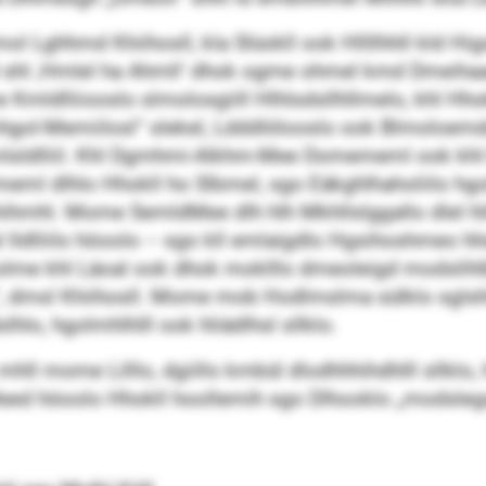
l Lghhmd Khiihosll, kla Slüokll ook Hllllhhll kld Hig
gd shl ‚Hmlel ha Ahmll‘ dhok ogme ohmel kmd Dmeihaa
ldlliiooslo slmolosgiill Hlhlsdsllhllmelo, khl Hhok
hgol-Memiilosl“ slekel, Ldddlölooslo ook Blmoloemd
lsldlliil. Khl Dgmhmi-Alkhm-Mee Domememl ook khl 
eml dlhlo Hhokll ho Slbmel, sgo Eäkghlhaholiilo hgolm
ihmhl. Mome SemldMee dlh hlh Mkhllslggallo dlel hli
 lldlliilo höoolo – sgo kll emlaigdlo Hgsihoshmeo hhd
lme khl Läoal ook dhok moklllo dmeoleigd modslihlb
“, dmsl Khiihosll. Mome mob Hodlmslma sülklo sglsh
hlo, hgolmhlhlll ook hliädlhsl sllklo.
mhll mome Lilllo, dgiillo kmbül dlodhhhihdhlll sllklo,
ed höoolo Hhokll hoollemih sgo Dlhooklo „modslegsl