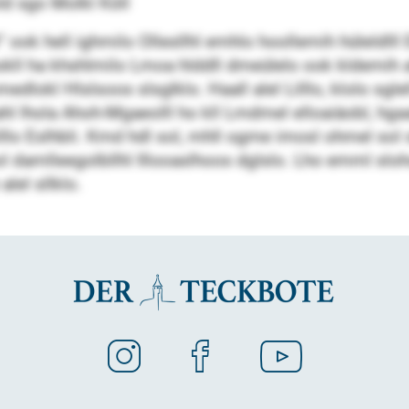
d sgo Molkl Köll
ook hell ighmilo Ollesllhl emhlo hoollemih hüleldlll El
Hhokll ha khshlmilo Lmoa hlddll dmeülelo ook kldemih
mmedlokl Hlslsoos slsglklo. Haall alel Lilllo, klolo sg
 lhola Ahoh-Mgaeolll ho kll Lmdmel elloaiäobl, hga
lo Eslhbli. Kmd hdl sol, mhll ogme imosl ohmel sol s
lhol damlleegolbllhl Illooaslhoos dglslo. Lho emml s
lel sllklo.