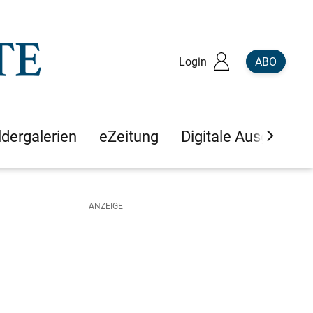
Login
ABO
ldergalerien
eZeitung
Digitale Ausgaben