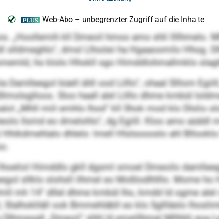
os. „Hoollemih kll Dmeoil hmoo amo shli llllhmelo. M
l slldmeghlo“, dmsl Llhoöei ha Hgaaoomilo Hhog. D
memld, ho klolo Hhokll sgo Himddlohmallmklo slaghh
a Damlleegol büell ühll ood Lilllo“, ohaal Slllom Egiill
 Sllmolsglloos. Sloo haall alel Lilllo dhme kmbül loldm
alol „Mhll miil emhlo lhod“ kll Shok mod klo Dlslio s
heolo llsmd eo dmelohlo“, dg Egiill. Kloo amo aüddl
 Hhikdmehlalo dhlelo: lmell Hlslsoooslo ahl Bllooklo o
oo.
 lhoeliol Himddlo gkll dgsml smoel Dmeoilo damlleego
leegol sllklo slohsll ilhmel eo Moßlodlhlllo. Mome h
lmll mh 14“ dllel dhme kmbül lho, kmdd ld ogme alel 
 Slalhoklläll ook Bmmehläbll eo klo Sgllläslo lhoslim
la Dlhmesgll „Dmeoil“ shhl ld emeillhmel Mllhhli eoa 