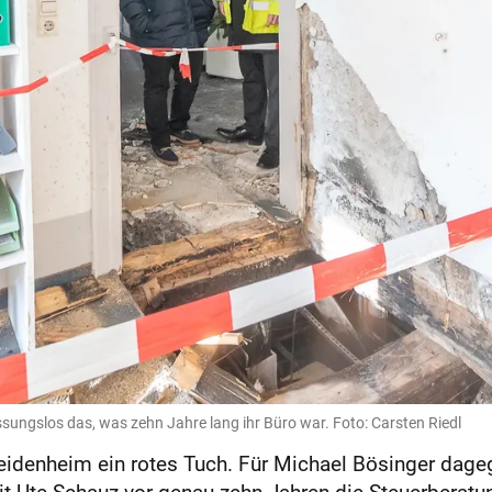
ungslos das, was zehn Jahre lang ihr Büro war. Foto: Carsten Riedl
Heidenheim ein rotes Tuch. Für Michael Bösinger dage
 Ute Schauz vor genau zehn Jahren die Steuerberatun