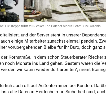
aße. Die Treppe führt zu Riecker und Partner hinauf.Foto: SDMG/Kohls
gitalisiert, und der Server steht in unserer Dependenc
auch einige Mitarbeiter zunächst einmal pendeln. Zwa
iner vorübergehenden Bleibe für ihr Büro, doch ganz s
 der Kornstraße, in dem schon Steuerberater Riecker z
en noch Monate ins Land gehen. Ges­tern waren die Ve
erden wir kaum wieder dort arbeiten“, meint Bösinger
atürlich auch oft auf Außenterminen bei Kunden. Darübe
, dass alle Daten in Heidenheim in Sicherheit sind, a