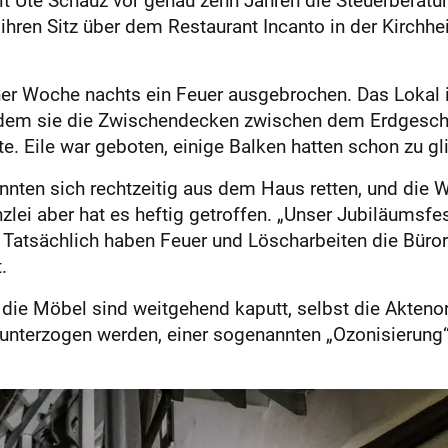
ren Sitz über dem Res­taurant Incanto in der Kirchhe
iner Woche nachts ein Feuer ausgebrochen. Das Lokal i
ndem sie die Zwischendecken zwischen dem Erdgesch
e. Eile war geboten, einige Balken hatten schon zu 
nnten sich rechtzeitig aus dem Haus retten, und di
zlei aber hat es heftig getroffen. „Unser Jubiläumsfe
. Tatsächlich haben Feuer und Löscharbeiten die Bür
.
t, die Möbel sind weitgehend kaputt, selbst die Akten
nterzogen werden, einer sogenannten „Ozonisierung“