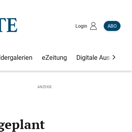
Login
ABO
ldergalerien
eZeitung
Digitale Ausgaben
 geplant