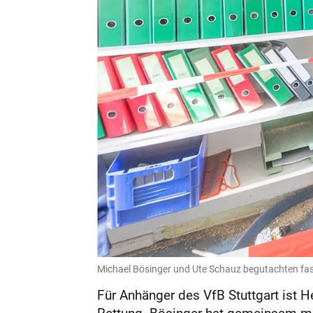
Michael Bösinger und Ute Schauz begutachten fass
Für Anhänger des VfB Stutt­gart ist 
Rettung. Bösinger hat gemeinsam mit