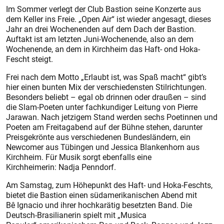
Im Sommer verlegt der Club Bastion seine Konzerte aus
dem Keller ins Freie. „Open Air“ ist wieder angesagt, dieses
Jahr an drei Wochenenden auf dem Dach der Bastion.
Auftakt ist am letzten Juni-Wochenende, also an dem
Wochenende, an dem in Kirchheim das Haft- ond Hoka-
Fescht steigt.
Frei nach dem Motto „Erlaubt ist, was Spaß macht“ gibt’s
hier einen bunten Mix der verschiedensten Stilrichtungen.
Besonders beliebt – egal ob drinnen oder draußen – sind
die Slam-Poeten unter fachkundiger Leitung von Pierre
Jarawan. Nach jetzigem Stand werden sechs Poetinnen und
Poeten am Freitagabend auf der Bühne stehen, darunter
Preisgekrönte aus verschiedenen Bundesländern, ein
Newcomer aus Tübingen und Jessica Blankenhorn aus
Kirchheim. Für Musik sorgt ebenfalls eine
Kirchheimerin: Nadja Penndorf.
Am Samstag, zum Höhepunkt des Haft- und Hoka-Feschts,
bietet die Bastion einen südamerikanischen Abend mit
Bê Ignacio und ihrer hochkarätig besetzten Band. Die
Deutsch-Brasilianerin spielt mit „Musica