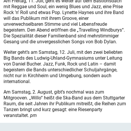
Am Freitag, 11. Juli, geht es weiter auf dem Bastionsdach
mit Reggae und Soul, ein wenig Blues und Jazz, eine Prise
Rock ’n’ Roll und etwas Pop. Lynette Haynes und ihre Band
will das Publikum mit ihrem Groove, einer
unverwechselbaren Stimme und viel Lebensfreude
begeistern. Den Abend eröffnen die „Travelling Windburys“.
Die Spezialität dieser Familienband sind mehrstimmiger
Gesang und die unvergesslichen Songs von Bob Dylan.
Weiter geht’s am Samstag, 12. Juli, mit den zwei beliebten
Big Bands des Ludwig-Uhland-Gymnasiums unter Leitung
von Daniel Bucher. Jazz, Funk, Rock und Latin – damit
begeistern die Bands unterschiedlicher Schuljahrgänge,
nicht nur in Kirchheim und Umgebung, sondern auch
international.
Am Samstag, 2. August, gibt’s nochmal was zum
Mitgrooven. „Willo“ heißt die Ska-Band aus dem Stuttgarter
Raum, die seit Jahren ihr Publikum mitreißt, die Reihen zum
Tanzen bringt und kurz gesagt: eine Riesenparty
veranstaltet.
pm