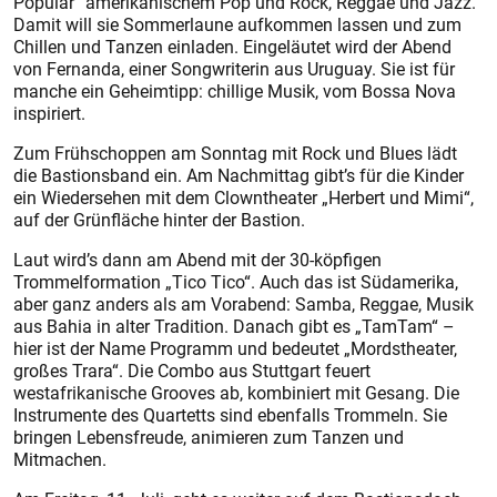
Popular“ amerikanischem Pop und Rock, Reggae und Jazz.
Damit will sie Sommerlaune aufkommen lassen und zum
Chillen und Tanzen einladen. Eingeläutet wird der Abend
von Fernanda, einer Songwriterin aus Uruguay. Sie ist für
manche ein Geheimtipp: chillige Musik, vom Bossa Nova
inspiriert.
Zum Frühschoppen am Sonntag mit Rock und Blues lädt
die Bastionsband ein. Am Nachmittag gibt’s für die Kinder
ein Wiedersehen mit dem Clowntheater „Herbert und Mimi“,
auf der Grünfläche hinter der Bastion.
Laut wird’s dann am Abend mit der 30-köpfigen
Trommelformation „Tico Tico“. Auch das ist Südamerika,
aber ganz anders als am Vorabend: Samba, Reggae, Musik
aus Bahia in alter Tradition. Danach gibt es „TamTam“ –
hier ist der Name Programm und bedeutet „Mordstheater,
großes Trara“. Die Combo aus Stuttgart feuert
westafrikanische Grooves ab, kombiniert mit Gesang. Die
Instrumente des Quartetts sind ebenfalls Trommeln. Sie
bringen Lebensfreude, animieren zum Tanzen und
Mitmachen.