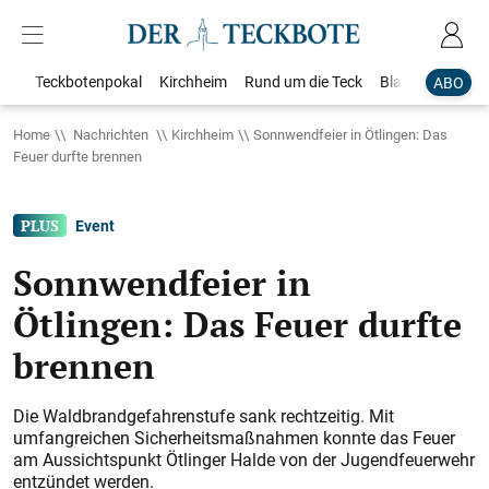
Teckbotenpokal
Kirchheim
Rund um die Teck
Blaulicht
Loka
ABO
Home
Nachrichten
Kirchheim
Sonnwendfeier in Ötlingen: Das
Feuer durfte brennen
Event
Sonnwendfeier in
Ötlingen: Das Feuer durfte
brennen
Die Waldbrandgefahrenstufe sank rechtzeitig. Mit
umfangreichen Sicherheitsmaßnahmen konnte das Feuer
am Aussichtspunkt Ötlinger Halde von der Jugendfeuerwehr
entzündet werden.