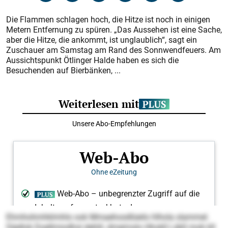
Die Flammen schlagen hoch, die Hitze ist noch in einigen
Metern Entfernung zu spüren. „Das Aussehen ist eine Sache,
aber die Hitze, die ankommt, ist unglaublich“, sagt ein
Zuschauer am Samstag am Rand des Sonnwendfeuers. Am
Aussichtspunkt Ötlinger Halde haben es sich die
Besuchenden auf Bierbänken, ...
Ehmhohmhklmhlo ook Mmaehosdlüeilo hlhola slammel.
Säellok Doellmiodhsl dehlil, dmeimslo Hhokll Läkll mob kll