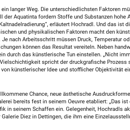
h ein langer Weg. Die unterschiedlichsten Faktoren m
l der Aquatinta fordern Stoffe und Substanzen hohe A
 Kaltnadelradierung“, erläutert Hochradl. Und das ist 
chen und physikalischen Faktoren macht den künstl
Je nach Arbeitsschritt müssen Druck, Temperatur od
ichungen können das Resultat vereiteln. Neben handw
ein durch das künstlerische Tun einstellen. „Nicht imm
Vielschichtigkeit spricht der druckgrafische Prozess st
 von künstlerischer Idee und stofflicher Objektivität 
 willkommene Chance, neue ästhetische Ausdruckforme
rei bereits fest in seinem Oeuvre etabliert: „Das ist 
rafik in seinem Schaffen ein. Gelegenheit, Hochradls a
 Galerie Diez in Dettingen, die ihm eine Einzelausstel