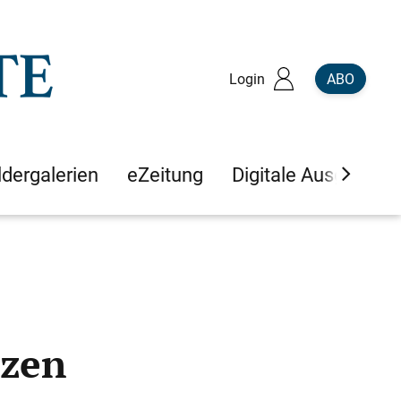
Login
ABO
ldergalerien
eZeitung
Digitale Ausgaben
nzen