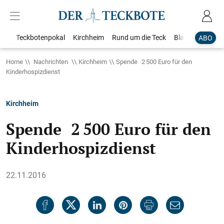
Teckbotenpokal
Kirchheim
Rund um die Teck
Blaulicht
Loka
ABO
Home
Nachrichten
Kirchheim
Spende 2 500 Euro für den
Kinderhospizdienst
Kirchheim
Spende 2 500 Euro für den
Kinderhospizdienst
22.11.2016