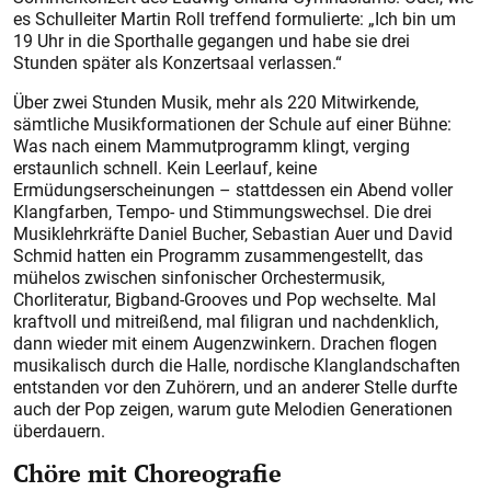
es Schulleiter Martin Roll treffend formulierte: „Ich bin um
19 Uhr in die Sporthalle gegangen und habe sie drei
Stunden später als Konzertsaal verlassen.“
Über zwei Stunden Musik, mehr als 220 Mitwirkende,
sämtliche Musikformationen der Schule auf einer Bühne:
Was nach einem Mammutprogramm klingt, verging
erstaunlich schnell. Kein Leerlauf, keine
Ermüdungserscheinungen – stattdessen ein Abend voller
Klangfarben, Tempo- und Stimmungswechsel. Die drei
Musiklehrkräfte Daniel Bucher, Sebastian Auer und David
Schmid hatten ein Programm zusammengestellt, das
mühelos zwischen sinfonischer Orches­termusik,
Chorliteratur, Bigband-Grooves und Pop wechselte. Mal
kraftvoll und mitreißend, mal filigran und nachdenklich,
dann wieder mit einem Augenzwinkern. Drachen flogen
musikalisch durch die Halle, nordische Klanglandschaften
entstanden vor den Zuhörern, und an anderer Stelle durfte
auch der Pop zeigen, warum gute Melodien Generationen
überdauern.
Chöre mit Choreografie