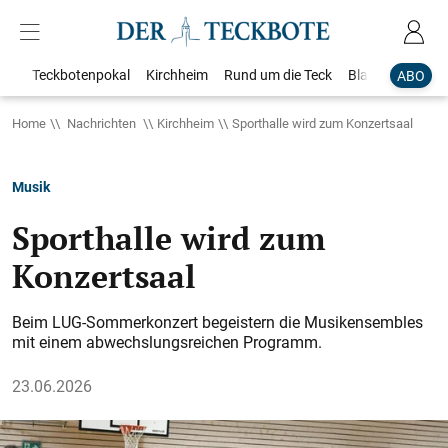
Teckbotenpokal
Kirchheim
Rund um die Teck
Blaulicht
Loka
ABO
Home
Nachrichten
Kirchheim
Sporthalle wird zum Konzertsaal
Musik
Sporthalle wird zum
Konzertsaal
Beim LUG-Sommerkonzert begeistern die Musikensembles
mit einem abwechslungsreichen Programm.
23.06.2026