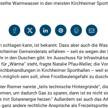
stellte Warmwasser in den meisten Kirchheimer Sport
schlagen kann, ist bekannt. Dass aber auch die Wass
ircheimer Gemeinderats erfahren – seit es wegen der E
 in den Duschen gibt. Im Ausschuss für Infrastrukt
für „Wärme“ steht, fragte Natalie Pfau-Weller, die Vo
ichbehandlungen in Kirchheimer Sporthallen – weil 
 möglich sein soll, ohne Frostbeulengefahr zu dusch
er Riemer nannte „teils technische Hintergründe“, di
men, um dadurch Gas zu sparen, dann ist es nicht s
se mit Solarenergie heizen.“ Außerdem sei auch das Ar
be ganz andere rechtliche Ansprüche als Freizeitspor