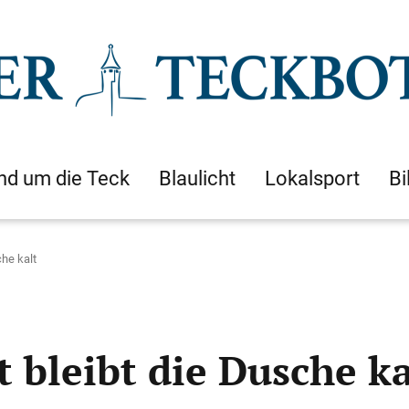
nd um die Teck
Blaulicht
Lokalsport
Bi
che kalt
t bleibt die Dusche ka