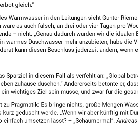
rbot gleich.“
des Warmwasser in den Leitungen sieht Günter Riemer
n wäre es auch falsch, an drei oder vier Tagen pro W
de – nicht: „Genau dadurch würden wir die idealen Br
ein warmes Duschwasser mehr anzubieten, habe die Ve
erat kann diesen Beschluss jederzeit ändern, wenn er
 Sparziel in diesem Fall als verfehlt an: „Global betr
le eben zuhause duschen.“ Andererseits betonte er, d
e ein wichtiges Ziel sein müsse, und zwar für die ges
iet zu Pragmatik: Es bringe nichts, große Mengen Was
 kurz geduscht werde. „Wenn wir aber künftig mit Durc
so einfach umsetzen lässt? – „Schaumermal“.
Andreas