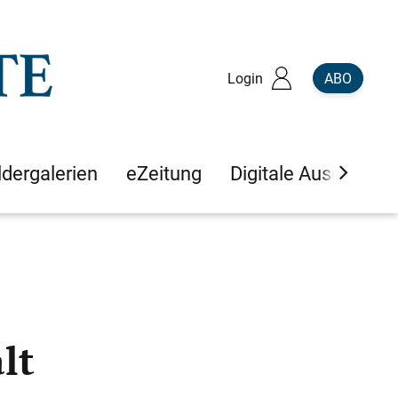
Login
ABO
ldergalerien
eZeitung
Digitale Ausgaben
lt