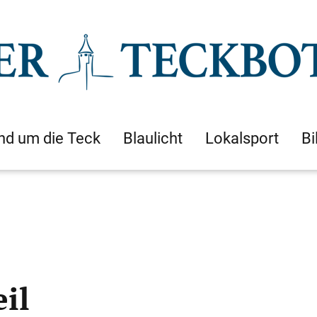
nd um die Teck
Blaulicht
Lokalsport
Bi
eil