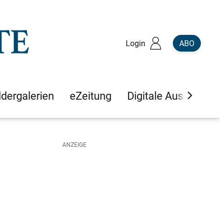
Login
ABO
ldergalerien
eZeitung
Digitale Ausgaben