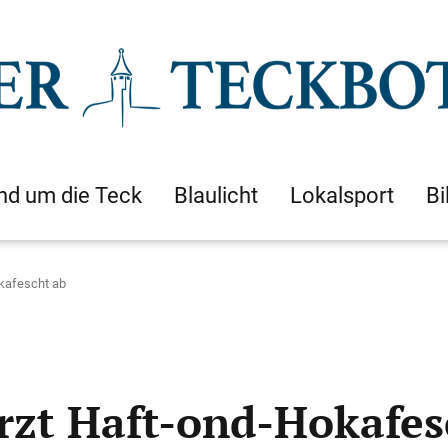
nd um die Teck
Blaulicht
Lokalsport
Bi
okafescht ab
rzt Haft-ond-Hokafes