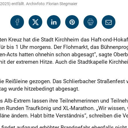
25) entfällt. Archivfoto: Florian Stegmaier
n Kreuz hat die Stadt Kirchheim das Haft-ond-Hokafe
afür bis 1 Uhr morgens. Der Flohmarkt, das Bühnenp
nen-Acts hatten ohnehin schon abgesagt“, sagte Oberb
it der extremen Hitze. Auch die Stadtkapelle Kirchhei
ie Reißleine gezogen. Das Schlierbacher Straßenfest
ag wurde hitzebedingt abgesagt.
 Alb-Extrem lassen ihre Teilnehmerinnen und Teilneh
n Runden Traufkönig und XL-Marathon. „Wir wissen, w
läne ändern. Habt bitte Verständnis“, schreiben die Ve
indet aufgrund erhöhter Brandgefahr ebenfalls nicht s