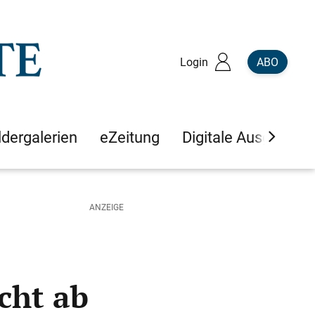
Login
ABO
ldergalerien
eZeitung
Digitale Ausgaben
cht ab