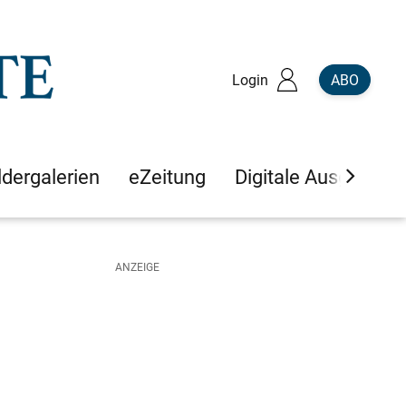
Login
ABO
ldergalerien
eZeitung
Digitale Ausgaben