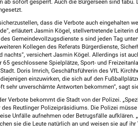
n ab sofort gesperrt. Auch die Bürgerseen sind tabu. 
ngesetzt.
sicherzustellen, dass die Verbote auch eingehalten we
e“, erläutert Jasmin Kögel, stellvertretende Leiterin d
er des Gemeindevollzugsdienste s sind jeden Tag unt
weiteren Kollegen des Referats Bürgerdienste, Sicherh
nachts“, versichert Jasmin Kögel. Allerdings ist auch
 65 geschlossene Spielplätze, Sport- und Freizeitanl
er Stadt. Doris Imrich, Geschäftsführerin des VfL Kirc
diejenigen einzuwirken, die sich auf den Fußballplät
e oft sehr unverschämte Antworten bekommen“, sagt si
er Verbote bekommt die Stadt von der Polizei. „Spezi
r des Reutlinger Polizeipräsidiums. Die Polizei müsse 
ise Unfälle aufnehmen oder Betrugsfälle aufklären. 
hen sie die Leute natürlich an und weisen sie auf ihr 