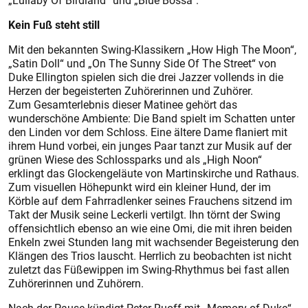
„Lullaby Of Birdland“ und „Blue Bossa“.
Kein Fuß steht still
Mit den bekannten Swing-Klassikern „How High The Moon“,
„Satin Doll“ und „On The Sunny Side Of The Street“ von
Duke Ellington spielen sich die drei Jazzer vollends in die
Herzen der begeisterten Zuhörerinnen und Zuhörer.
Zum Gesamterlebnis dieser Matinee gehört das
wunderschöne Ambiente: Die Band spielt im Schatten unter
den Linden vor dem Schloss. Eine ältere Dame flaniert mit
ihrem Hund vorbei, ein junges Paar tanzt zur Musik auf der
grünen Wiese des Schlossparks und als „High Noon“
erklingt das Glockengeläute von Martinskirche und Rathaus.
Zum visuellen Höhepunkt wird ein kleiner Hund, der im
Körble auf dem Fahrradlenker seines Frauchens sitzend im
Takt der Musik seine Leckerli vertilgt. Ihn törnt der Swing
offensichtlich ebenso an wie eine Omi, die mit ihren beiden
Enkeln zwei Stunden lang mit wachsender Begeisterung den
Klängen des Trios lauscht. Herrlich zu beobachten ist nicht
zuletzt das Füßewippen im Swing-Rhythmus bei fast allen
Zuhörerinnen und Zuhörern.