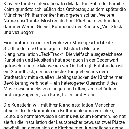
Klaviere für den internationalen Markt. Ein Sohn der Familie
Kaim gründete schließlich das Orchester, aus dem später die
Münchner Philharmoniker hervorgehen sollten. Weitere
Namen berühmter Musiker sind mit Kirchheim verbunden,
darunter Werner Gneist, Komponist des Kanons „Viel Glück
und viel Segen“.
Eine umfangreiche Recherche zur Musikgeschichte der
Stadt bildet die Grundlage für Michaela Meliáns
Klanginstallation „TeckTrack“. Die vielfach ausgezeichnete
Künstlerin und Musikerin hat aber auch in der Gegenwart
geforscht und die Menschen vor Ort befragt. Entstanden ist
ein Soundtrack, der historische Tonquellen aus dem
Stadtarchiv mit aktuellen Lieblingsstücken der Kirchheimer
Bevölkerung verbindet – ein heterogener Querschnitt des
Musikgeschmacks von jungen und alten, von gebürtigen
und zugezogenen, von Fans, Laien und Profis.
Die Künstlerin will mit ihrer Klanginstallation Menschen
abseits des herkömmlichen Kulturpublikums erreichen,
Leute, die normalerweise nicht ins Museum kommen. So hat
sie für die Installation der Lautsprecher bewusst zwei Plätze
gewählt, an denen sich die Kirchheimer Jugendlichen gerne