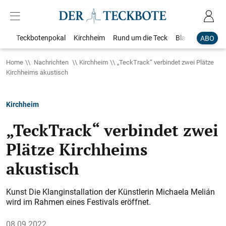
Teckbotenpokal
Kirchheim
Rund um die Teck
Blaulicht
Loka
ABO
Home
Nachrichten
Kirchheim
„TeckTrack“ verbindet zwei Plätze
Kirchheims akustisch
Kirchheim
„TeckTrack“ verbindet zwei
Plätze Kirchheims
akustisch
Kunst Die Klanginstallation der Künstlerin Michaela Melián
wird im Rahmen eines Festivals eröffnet.
08.09.2022