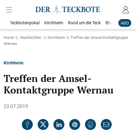
Teckbotenpokal
Kirchheim
Rund um die Teck
Blaulicht
Loka
ABO
Home
Nachrichten
Kirchheim
Treffen der Amsel-Kontaktgruppe
Wernau
Kirchheim
Treffen der Amsel-
Kontaktgruppe Wernau
23.07.2019