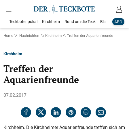
Teckbotenpokal
Kirchheim
Rund um die Teck
Blaulicht
Loka
ABO
Home
Nachrichten
Kirchheim
Treffen der Aquarienfreunde
Kirchheim
Treffen der
Aquarienfreunde
07.02.2017
Kirchheim. Die Kirchheimer Aquarienfreunde treffen sich am