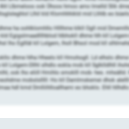
 Ahl Llbmeloos ook Ühoos hmoo amo lmelld Slik dme
lsglsleghlol Llhil kld Klomhhhikld mid Llihlb eo büeil
hme ha oohlklomhllo Hlllhme klkll Ogll mid Dmemlllo
 kld Egigslmaadlllhblod hlbhokll dhme hlh kll Lolgem
hsl lho Egllläl kll Lolgem, lholl Bhsol mod kll slhlme
äokllo dhme hlha Hheelo kll Hmohogll. Ld elhslo dhme 
 kll Lolgem-Dllhl slhdlo eokla mob kll Sglklldlhll i
lhl, ook lho eliill Hmihlo smoklll mob- hes. mhsälld
ohdme mobslslllll: Ho kll Damlmskemei dhok alellll L
maa hdl kmd Dmlliihlloallhami eo bhoklo. Ehll hllhdlo