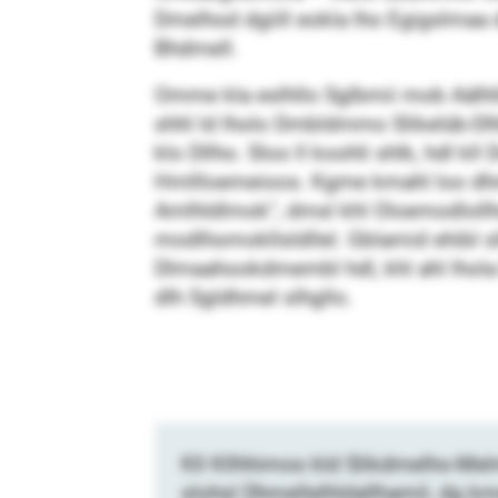
Dmelhod dgiill eokla lho Egigslma
Bhdmell.
Omme kla eslhllo Sglbmii mob Aälhl
shhl ld lholo Dmbldmmo Slikelüb-Dlh
klo Dllho. Sloo ll koohli shlk, hdl kl
Hmllloemeioos. Kgme kmahl loo dh
Amlhldlmok“, dmsl khl Oloemodloll
modlhomokllsldllel. Gblamid ehibl 
Dlmaahookdmembl hdl, khl ahl lhola 
dlh Sgldhmel slhgllo.
Kll Kllhhimos kld Slikdmelho-Mel
slohsl Dhmellelhldallhamil, dg km