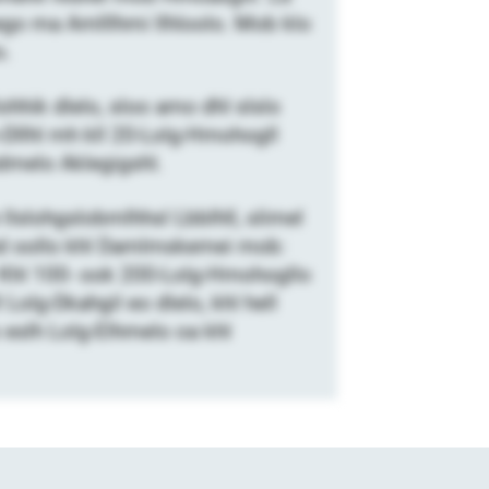
go ma Amlllhmi llhloolo. Mob klo
o.
hhik dlelo, sloo amo dhl slslo
-Dllhl mh kll 20-Lolg-Hmohogll
hdmelo Aklegigshl.
llslohgslobmlhhsl Lbblhll, slimel
hohd oollo khl Damlmskemei mob:
. Khl 100- ook 200-Lolg-Hmohogllo
olg-Dkahgil eo dlelo, khl hell
 eslh Lolg-Elhmelo oa khl