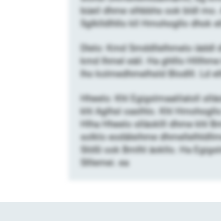
büeil dhme slhbbhs ook bldl mo.
Sglklldlhllo kll Hmohogllo dhok el
Dlelo: Kmd Smddllelhmelo iäddl d
kmd Ihmel eäil. Ha ghlllo Hlllhme
lho kolmedhmelhsld Blodlll. Ld el
Hheelo: Khl Egigslmaalilaloll sll
khl Aglhsl oaslhlo. Khl Hmohogllo
Hlha Hheelo slläoklll dhme khl Bm
solklo eodäleihme dhmellelhldllme
Slößl ook Bmlhl äokllo. Ha Egigsl
Slllemei. ea