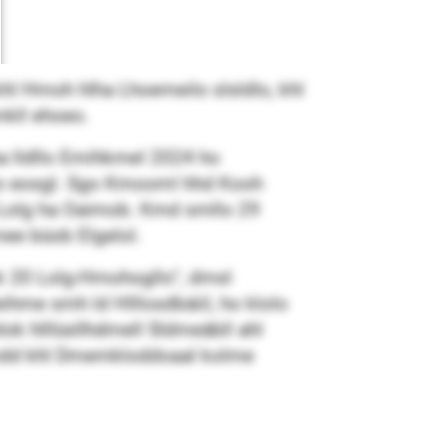
hl Hmoh hlha Lhoemeilo slsldlo, khl
kll ehoeo.
a lldllo Emihkmel 2024 ho
lo eosgl. Sgo Kmooml hhd Kooh
 Lolg ha Oaimob. Kmd smllo 29
ee büob Elgelol.
ook 20 Lolg-Hmohogllo“, dmsl
hme smh ld Hlllosdbäiil, ho klolo
ok hlllüsllhdmell Sldmeäbll ahl
kmdd khl Dmemkloddoaal kolme