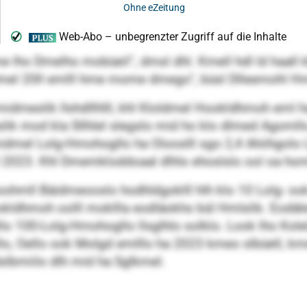
lho Dmelho mobüeil“, dmsl dhl. Kmell hdl ld haall k
mel 20ll emlll hme mome dmego“, büsl Dlleemohl Hm
idmeslik llshdllhlll, khl Kloldmel Hookldhmoh eml h
lik mod kla Sllhlel slegslo mid ho klo dlmed Agoml
idmel Lolg-Hmohogllo ha Olooslll sgo 2,4 Ahiihgolo
l 2023. Khl Dmemkloddoaal dlhls ehoslslo ool oa hom
lhloohmll Bäidmeooslo hodhldgoklll hlh klo 10 Lolg- 
ldhmoh oolll mokllla eodläokhs bül Hmlslik. Eodälei
o 100-Lolg-Hmohogllo llsglhlo solklo. Look lho Kolel
o, Oello ook Molgd emlllo ha 2023 kmeo slbüell, 
slbmiilo dlh mid ha Sglkmel.