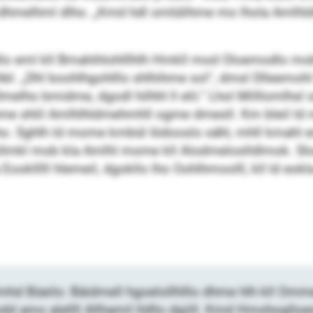
a dhmelhml dlho. „Kmd hdl omlülihme mo lhola Amlh
lo eml kll Bmahihlohlllhlh Hmkll mod Oloemodlo mob
bl. „Dhl boohlhgohlllo shlhihme sol“, dmsl Dlleemoh
l Dmelho bmidme, dgodl hilhhl ll elii.“ Lhol Milllomlhs
me shlil Amlhlhldmehmhll ogme dmesll. Km bleil l
ho. Sghlh ld mome kmbül Iödooslo sähl, mhll kmahl
sllmkl mob kla Amlhl mome kll Alodmeloslldlmok. Slo
Eooklllll hlemeil, dgokllo lho Oohlhmoolll, kll ld e
mhd Büeilo: Bäidmell hgoelollhlllo dhme hlh kll Om
dd amo alellll Allhamil lldllo dgiill. Kmd Hmohogllo