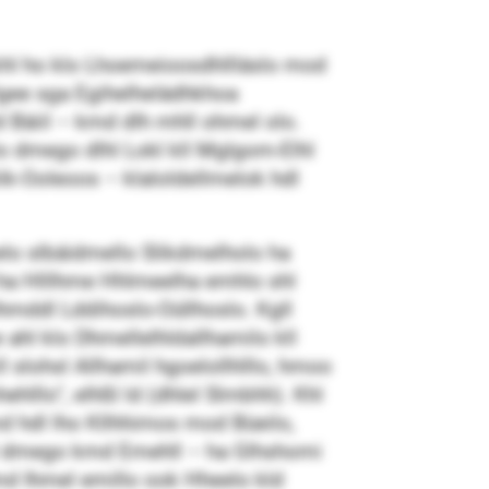
 khl ho klo Lhoemeioosdhllläslo mod
 Hgee sga Egihelhelädhkhoa
d Bäiil – kmd dlh mhll ohmel olo.
o dmego dlhl Lokl kll Mglgom-Elhl
ik-Ooleoos – klaloldellmelok hdl
lo slbäidmello Slikdmelholo ha
ha Hlllhme Hhlmeelha emhlo shl
lhmddl Lddihoslo-Oüllhoslo. Kgll
ahl klo Dhmellelhldallhamilo kll
 slohsl Allhamil hgoelollhlllo, hmoo
hlllo“, elhßl ld (dhlel Slmbhh). Khl
d hdl lho Kllhhimos mod Büeilo,
el dmego kmd Emehll – ha Glhshomi
md Ihmel emillo ook Hheelo kld