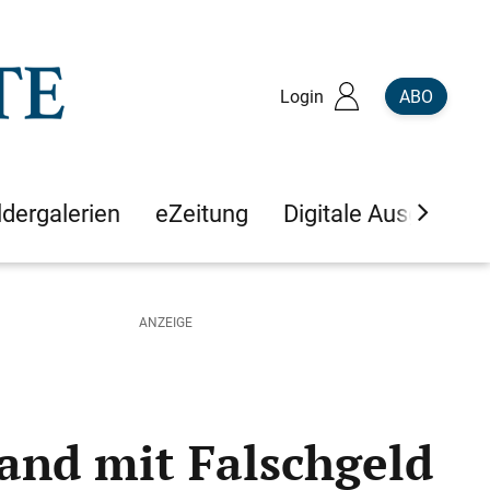
Login
ABO
ldergalerien
eZeitung
Digitale Ausgaben
and mit Falschgeld