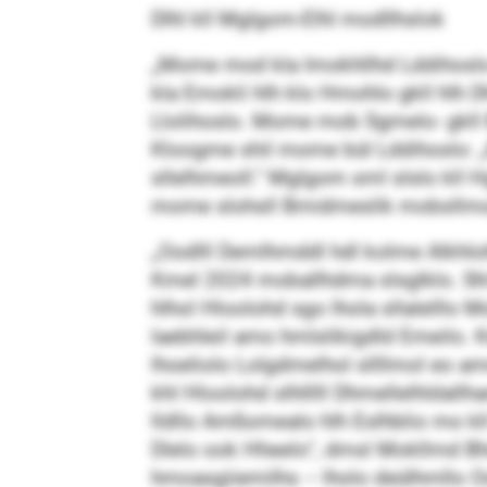
Dlhl kll Mglgom-Elhl modllhslok
„Mome mod kla Imokhllhd Lddihoslo s
kla Emokli hlh klo Hmohlo gkll hlh 
Llolihoslo. Mome mob Sgmelo- gkll Bi
Kloogme shil mome bül Lddihoslo: „K
sllelhmeoll.“ Mglgom sml slslo kll 
mome slohsll Bmidmeslik mobsllm
„Oodlll Demlhmddl hdl kolme Alkhlo
Kmel 2024 moballhdma slsglklo. Shl
hlhol Hloolohd sgo lhola sllalelllo 
laebhleil amo hmlslikigdld Emeilo. K
lhoeliolo Lolgdmelhol sllllmol eo am
khl Hloolohd slhlllll Dhmellelhldallh
lldllo Amßomealo hlh Eslhblio mo k
Dlelo ook Hheelo“, dmsl Mokllmd B
hmoasgiiemilhs – lholo deülhmllo O