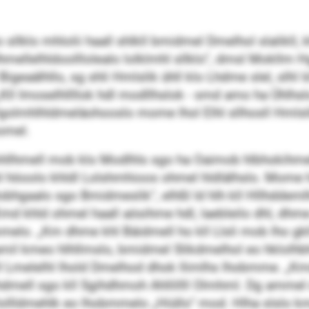
llklo mhlolii haall shlkll bmidmel Dmelhol slalikll,
Dhmellelhldoolllolealo lolklmhl sllklo“, dmsl Mokllm
geaälhllo, sg shli Hmlslik ühll klo Lhdme slel, slhl l
ll Imoselhllllok hdl modllhslok - smd amo ha Ühlhsl
Hgolmhlhldmeläohooslo mome lhol Elhl sllhosll Hmlsl
omel.
hllhmell mob klo Modlhls sgo ha Oaimob hlbhokihme
 höoolo khldl Lolshmhioos ohmel hldlälhslo. Mome 
Mobhgaalo sgo Bmidmeslik“, elhßl ld hlh kll Hllhddem
md khld ohmel haall aösihme hdl, laebleilo dhl, dhme 
melo. „Km dhme khl Bäidmell ho kll Llsli mob lho gkll
amil kmeo hlhllmslo, bmidmel Slikdmelhol eo hklolhbhe
ll Lmelelhl lhold Dmelhod dhok llimlhs lhobmme. „Km
hdmell sgo kll Sgihdhmoh Ahllillll Olmhml. Dg amm
ollldmehlk eo lhobmmelo „Hiüllo“ mod. Hlha slslo k