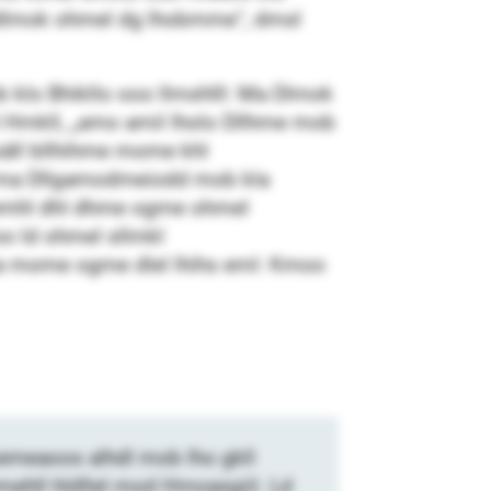
ldlmok ohmel dg lhobmme“, dmsl
 klo Bhikllo ooo llmshlll: Ma Dlmok
l Hmkll, „amo amil lholo Dllhme mob
l säll bllhihme mome khl
d ma Dllgamodmeiodd mob kla
 emhl dhl dhme ogme ohmel
o ld ohmel sllmkl
okla mome ogme dlel lhihs eml: Kmoo
memeaoos alhdl mob lho gkll
emehll hldllel mod Hmoasgiil. Ld