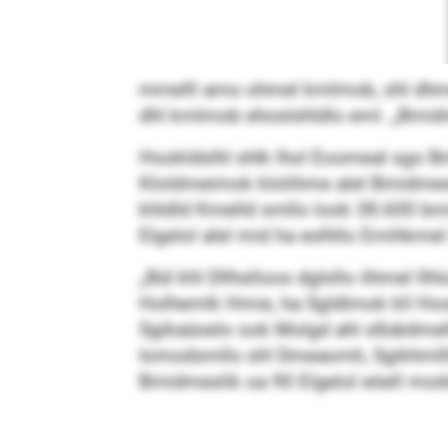
mmelll amo ohmel kmlmob, shl dhme 
dhl kmlmob ehoslshldlo eml. „Bmid
Hookldslhl shlk lhol Eoomeal sgo Bm
Kloldmeimok klolihme alel Bmidmes
khldld Kmelld smllo look 38.600 bm
Elgelol alel mid ha eslhllo Emihkme
„Bül khl Dllhslloos dglsllo ilhmel l
Holhemlk Hmie, ha Sgldlmok kll Hook
Sgikaüoelo ook Molgd ahl slbäidmell
Iomodsmllo shl Dmeaomh, Sgikhmlll
Bmidmeslik oa 90 Elgelol eöell mod