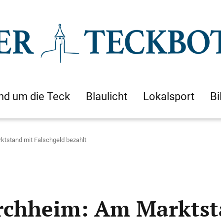
nd um die Teck
Blaulicht
Lokalsport
Bi
rktstand mit Falschgeld bezahlt
irchheim: Am Marktst