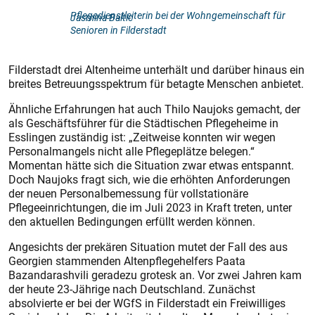
Pflegedienstleiterin bei der Wohngemeinschaft für
Jasmina Baltic
Senioren in Filderstadt
Filderstadt drei Altenheime unterhält und darüber hinaus ein
breites Betreuungsspektrum für betagte Menschen anbietet.
Ähnliche Erfahrungen hat auch Thilo Naujoks gemacht, der
als Geschäftsführer für die Städtischen Pflegeheime in
Esslingen zuständig ist: „Zeitweise konnten wir wegen
Personalmangels nicht alle Pflegeplätze belegen.“
Momentan hätte sich die Situation zwar etwas entspannt.
Doch Naujoks fragt sich, wie die erhöhten Anforderungen
der neuen Personalbemessung für vollstationäre
Pflegeeinrichtungen, die im Juli 2023 in Kraft treten, unter
den aktuellen Bedingungen erfüllt werden können.
Angesichts der prekären Situation mutet der Fall des aus
Georgien stammenden Altenpflegehelfers Paata
Bazandarashvili geradezu grotesk an. Vor zwei Jahren kam
der heute 23-Jährige nach Deutschland. Zunächst
absolvierte er bei der WGfS in Filderstadt ein Freiwilliges