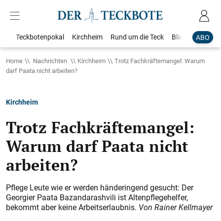
Teckbotenpokal
Kirchheim
Rund um die Teck
Blaulicht
Loka
ABO
Home
Nachrichten
Kirchheim
Trotz Fachkräftemangel: Warum
darf Paata nicht arbeiten?
Kirchheim
Trotz Fachkräftemangel:
Warum darf Paata nicht
arbeiten?
Pflege Leute wie er werden händeringend gesucht: Der
Georgier Paata Bazandarashvili ist Altenpflegehelfer,
bekommt aber keine Arbeitserlaubnis.
Von Rainer Kellmayer