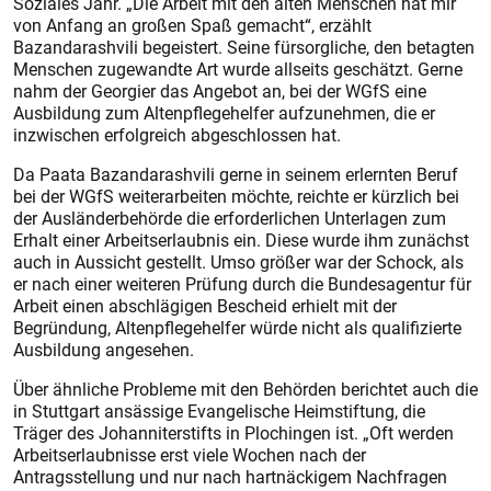
Soziales Jahr. „Die Arbeit mit den alten Menschen hat mir
von Anfang an großen Spaß gemacht“, erzählt
Bazandarashvili begeistert. Seine fürsorgliche, den betagten
Menschen zugewandte Art wurde allseits geschätzt. Gerne
nahm der Georgier das Angebot an, bei der WGfS eine
Ausbildung zum Altenpflegehelfer aufzunehmen, die er
inzwischen erfolgreich abgeschlossen hat.
Da Paata Bazandarashvili gerne in seinem erlernten Beruf
bei der WGfS weiterarbeiten möchte, reichte er kürzlich bei
der Ausländerbehörde die erforderlichen Unterlagen zum
Erhalt einer Arbeitserlaubnis ein. Diese wurde ihm zunächst
auch in Aussicht gestellt. Umso größer war der Schock, als
er nach einer weiteren Prüfung durch die Bundesagentur für
Arbeit einen abschlägigen Bescheid erhielt mit der
Begründung, Altenpflegehelfer würde nicht als qualifizierte
Ausbildung angesehen.
Über ähnliche Probleme mit den Behörden berichtet auch die
in Stuttgart ansässige Evangelische Heimstiftung, die
Träger des Johanniterstifts in Plochingen ist. „Oft werden
Arbeitserlaubnisse erst viele Wochen nach der
Antragsstellung und nur nach hartnäckigem Nachfragen