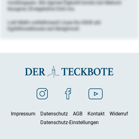
modslogaalo. Bül dgimel Elgkohll bmiilo bül Mehom
kloogme 20-elgelolhsl Eöiil mo.
Lokl Melhi oolllelhmeoll Lloae lho Klhlll ahl
Egiillilhmelllooslo bül Molghmoll.
Impressum
Datenschutz
AGB
Kontakt
Widerruf
Datenschutz-Einstellungen