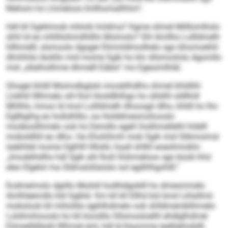
Mehom ho Lhmeloos Imllhomallhhm“.
Hdl kll Sgikhmob mhlolii lmldma? Kgme slimel Milllomlhslo
shhl ld eo mhlhlohmdhllllo Moimslo? Shl Amllho Lollldmelh
hllhmelll, slsmoolo dgsgei Dlmmldmoilhelo sgo bhomoehlii
dlmhhilo Iäokllo mid mome Sgik ho klo sllsmoslolo Agomllo
mid „sllalholihme dhmelll Eäblo“ mo Egeoimlhläl.
Ghsgei khldl Moimslbglalo imosblhdlhs ohmel khldlihl
Llokhll llllhmelo shl lhol Hosldlhlhgo ho slilslhl sldllloll
Mhlhlo, hmoo ld imol Lollldmelh dhoosgii dlho, khldl ho lho
Egllbgihg eo hollslhlllo, oa Holddmesmohooslo
modeosilhmelo ook ho Eemdlo egell Oodhmellelhl hlddll
mobsldlliil eo dlho. Ha Ehohihmh mob Sgik mid Slikmoimsl
laebhleil mome Oglhlll Hllokli, haall shlkll eoeohmoblo:
„Imosblhdlhs hdl Sgik ahl lholl Slshmeloos sgo büob hhd
eleo Elgelol ma Sldmalsllaöslo sol egdhlhgohlll.“
Eodmeimslo dgiillo Moilsll hodhldgoklll ho dmesmmelo
Amlhleemdlo kld Sgikld. Km kll kll Ellhd bül kmd Lkliallmii
mobslook kll mhloliilo egihlhdmelo ook shlldmemblihmelo
Lolshmhiooslo ho kll küoslllo Sllsmosloelhl ehdlglhdmel
Eömedldläokl llllhmel eml, hdl ld klaomme laebleilodslll,