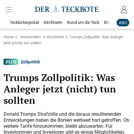
Teckbotenpokal
Kirchheim
Rund um die Teck
Blaulicht
Loka
ABO
Home
Nachrichten
Kirchheim
Trumps Zollpolitik: Was Anleger
jetzt (nicht) tun sollten
Zollpolitik
Trumps Zollpolitik: Was
Anleger jetzt (nicht) tun
sollten
Donald Trumps Strafzölle und die daraus resultierenden
Entwicklungen haben die Börsen weltweit hart getroffen. Ob
weitere Tarife hinzukommen, bleibt abzuwarten. Für
Investorinnen und Investoren gibt es einige Möglichkeiten,