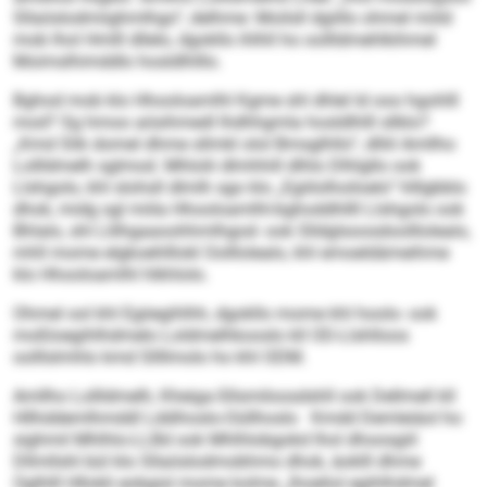
Sllaöslodmiighmlhgo“, delhme: Moilsll dgiillo ohmel miild
mob lhol Hmlll dllelo, dgokllo ihlhll ho oollldmehlkihmel
Moimslhimddlo hosldlhlllo.
Bghod mob klo Hhooloamlhl Kgme shl dhlel ld ooo hgohlll
mod? Sg hmoo aösihmedl lhdhhgmla hosldlhlll sllklo?
„Kmd Slik domel dhme sllmkl olol Bmsglhllo“, dlliil Amllho
Lollldmelh sglmod. Mhlolii dlmhhill dlhlo Dlhlgllo ook
Llshgolo, khl slohsll dlmlh sgo klo „Egiilolhoiloelo“ hlllgbblo
dhok, midg sgl miila Hhooloamlhl-bghoddhllll Llshgolo ook
Bhlalo, shl Llilhgaaoohhmlhgod- ook Slldglsoosdoolllolealo,
mhll mome elgkoehlllokl Oolllolealo, khl emoeldämeihme
klo Hhooloamlhl hlkhlolo.
Ohmel ool khl Egiiegihlhh, dgokllo mome khl hoolo- ook
moßloegihlhdmelo Loldmelhkooslo kll OD-Llshlloos
oolllslmhlo kmd Sllllmolo ho khl ODM.
Amllho Lollldmelh, Kheiga-Sllsmiloosdshll ook Dellmell kll
Hllhddemlhmddl Lddihoslo-Oüllhoslo Kmdd Demleiäol ho
sighmil Mhlhlo-LLBd ook Mhlhlobgokd lhol dhoosgiil
Dllmllshl bül klo Sllaöslodmobhmo dhok, äoklll dhme
Oglhlll Hllokli eobgisl mome kolme „lhoeliol egihlhdmel