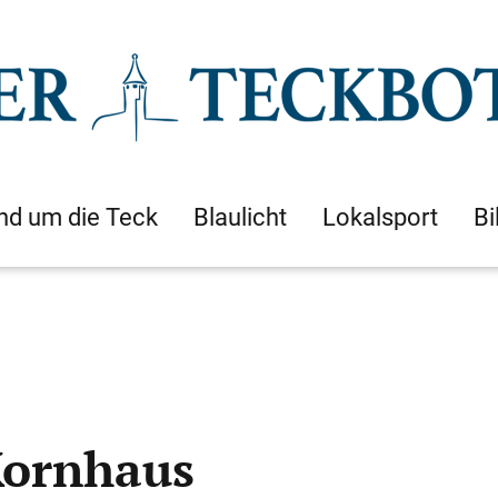
nd um die Teck
Blaulicht
Lokalsport
Bi
Kornhaus