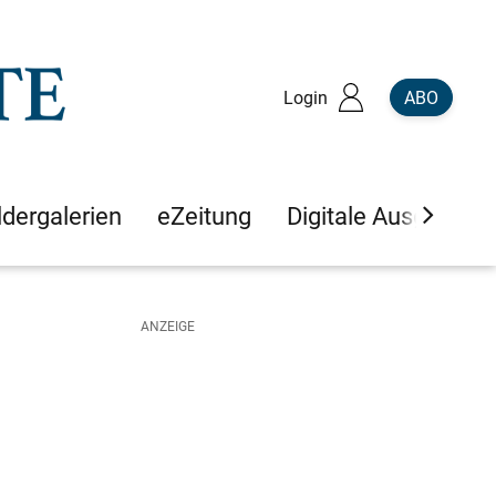
Login
ABO
ldergalerien
eZeitung
Digitale Ausgaben