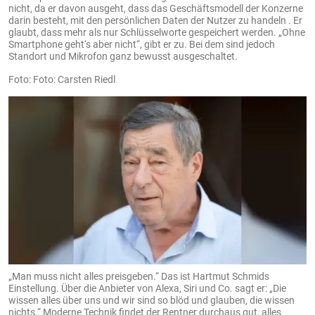
nicht, da er davon ausgeht, dass das Geschäftsmodell der Konzerne
darin besteht, mit den persönlichen Daten der Nutzer zu handeln . Er
glaubt, dass mehr als nur Schlüsselworte gespeichert werden. „Ohne
Smartphone geht‘s aber nicht“, gibt er zu. Bei dem sind jedoch
Standort und Mikrofon ganz bewusst ausgeschaltet.
Foto: Carsten Riedl
„Man muss nicht alles preisgeben.“ Das ist Hartmut Schmids
Einstellung. Über die Anbieter von Alexa, Siri und Co. sagt er: „Die
wissen alles über uns und wir sind so blöd und glauben, die wissen
nichts.“ Moderne Technik findet der Rentner durchaus gut, alles