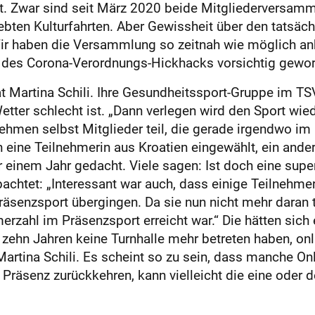
ht. Zwar sind seit März 2020 beide Mitgliederversam
iebten Kulturfahrten. Aber Gewissheit über den tatsä
„Wir haben die Versammlung so zeitnah wie möglich an
ob des Corona-Verordnungs-Hickhacks vorsichtig gewo
 Martina Schili. Ihre Gesundheitssport-Gruppe im T
etter schlecht ist. „Dann verlegen wird den Sport wi
ehmen selbst Mitglieder teil, die gerade irgendwo im
h eine Teilnehmerin aus Kroatien eingewählt, ein and
 einem Jahr gedacht. Viele sagen: Ist doch eine super
achtet: „Interessant war auch, dass einige Teilnehme
 Präsenzsport übergingen. Da sie nun nicht mehr daran 
zahl im Präsenzsport erreicht war.“ Die hätten sich 
t zehn Jahren keine Turnhalle mehr betreten haben, 
Martina Schili. Es scheint so zu sein, dass manche On
e Präsenz zurückkehren, kann vielleicht die eine oder