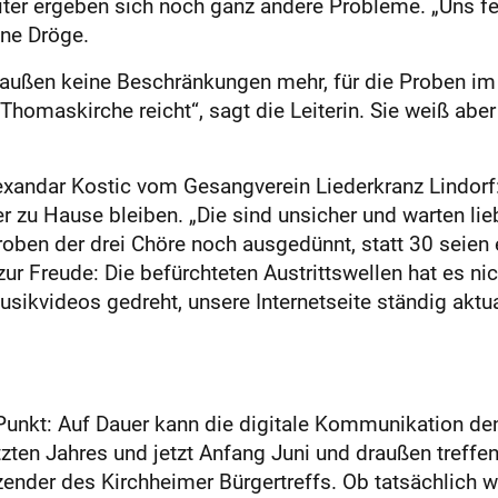
reiter ergeben sich noch ganz andere Probleme. „Uns 
ne Dröge.
raußen keine Beschränkungen mehr, für die Proben i
r Thomaskirche reicht“, sagt die Leiterin. Sie weiß ab
exandar Kostic vom Gesangverein Liederkranz Lindorf:
r zu Hause bleiben. „Die sind unsicher und warten lieb
roben der drei Chöre noch ausgedünnt, statt 30 seien 
ur Freude: Die befürchteten Austrittswellen hat es ni
usikvideos gedreht, unsere Internetseite ständig aktu
 Punkt: Auf Dauer kann die digitale Kommunikation de
ten Jahres und jetzt Anfang Juni und draußen treffen 
itzender des Kirchheimer Bürgertreffs. Ob tatsächlich