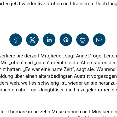
fen jetzt wieder live proben und trainieren. Doch län
rliere sie derzeit Mitglieder, sagt Anne Dröge, Leit
t „oben“ und „unten“ meint sie die Altersstufen der 
nt hatten. „Es war eine harte Zeit“, sagt sie. Währen
idung über einen altersbedingten Austritt vorgezogen
nders weh, weil es schwierig ist, wieder an sie hera
 machten aber fünf Jungbläser, die hinzugekommen si
n der Thomaskirche zehn Musikerinnen und Musiker ein