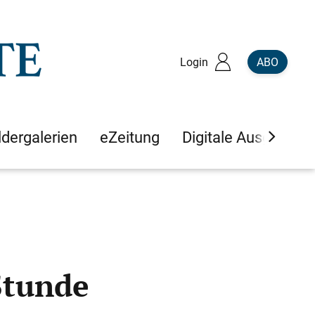
Login
ABO
ldergalerien
eZeitung
Digitale Ausgaben
Stunde