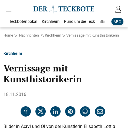
Teckbotenpokal
Kirchheim
Rund um die Teck
Blaulicht
Loka
ABO
Home
Nachrichten
Kirchheim
Vernissage mit Kunsthistorikerin
Kirchheim
Vernissage mit
Kunsthistorikerin
18.11.2016
Bilder in Acryl und Öl von der Künstlerin Elisabeth Lottig