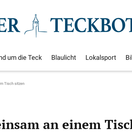
nd um die Teck
Blaulicht
Lokalsport
Bi
m Tisch sitzen
insam an einem Tisch