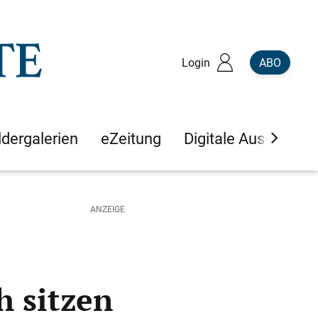
Login
ABO
ldergalerien
eZeitung
Digitale Ausgaben
 sitzen