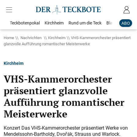
Teckbotenpokal
Kirchheim
Rund um die Teck
Blaulicht
Loka
ABO
Home
Nachrichten
Kirchheim
VHS-Kammerorchester präsentiert
glanzvolle Aufführung romantischer Meisterwerke
Kirchheim
VHS-Kammerorchester
präsentiert glanzvolle
Aufführung romantischer
Meisterwerke
Konzert Das VHS-Kammerorchester präsentiert Werke von
Mendelssohn-Bartholdy, Dvořák, Strauss und Warlock.