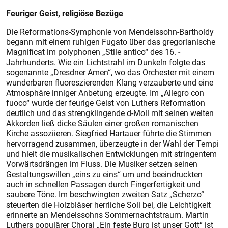
Feuriger Geist, religiöse Bezüge
Die Reformations-Symphonie von Mendelssohn-Bartholdy
begann mit einem ruhigen Fugato über das gregorianische
Magnificat im polyphonen „Stile antico“ des 16. ­
Jahrhunderts. Wie ein Lichtstrahl im Dunkeln folgte das
sogenannte „Dresdner Amen“, wo das Orchester mit einem
wunderbaren fluoreszierenden Klang verzauberte und eine
Atmosphäre inniger Anbetung erzeugte. Im „Allegro con
fuoco“ wurde der feurige Geist von Luthers Reformation
deutlich und das strengklingende d-Moll mit seinen weiten
Akkorden ließ dicke Säulen einer großen romanischen
Kirche assoziieren. Siegfried Hartauer führte die Stimmen
hervorragend zusammen, überzeugte in der Wahl der Tempi
und hielt die musikalischen Entwicklungen mit stringentem
Vorwärtsdrängen im Fluss. Die Musiker setzen seinen
Gestaltungswillen „eins zu eins“ um und beeindruckten
auch in schnellen Passagen durch Fingerfertigkeit und
saubere Töne. Im beschwingten zweiten Satz „Scherzo“
steuerten die Holzbläser herrliche Soli bei, die Leichtigkeit
erinnerte an Mendelssohns Sommernachtstraum. Martin
Luthers populärer Choral „Ein feste Burg ist unser Gott“ ist