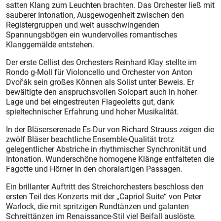
satten Klang zum Leuchten brachten. Das Orchester ließ mit
sauberer Intonation, Ausgewogenheit zwischen den
Registergruppen und weit ausschwingenden
Spannungsbögen ein wundervolles romantisches
Klanggemälde entstehen.
Der erste Cellist des Orchesters Reinhard Klay stellte im
Rondo g-Moll für Violoncello und Orchester von Anton
Dvořák sein großes Können als Solist unter Beweis. Er
bewältigte den anspruchsvollen Solopart auch in hoher
Lage und bei eingestreuten Flageoletts gut, dank
spieltechnischer Erfahrung und hoher Musikalität.
In der Bläserserenade Es-Dur von Richard Strauss zeigen die
zwölf Bläser beachtliche Ensemble-Qualität trotz
gelegentlicher Abstriche in rhythmischer Synchronität und
Intonation. Wunderschöne homogene Klänge entfalteten die
Fagotte und Hörner in den choralartigen Passagen.
Ein brillanter Auftritt des Streichorchesters beschloss den
ersten Teil des Konzerts mit der „Capriol Suite“ von Peter
Warlock, die mit spritzigen Rundtänzen und galanten
Schreittänzen im Renaissance-Stil viel Beifall auslöste.