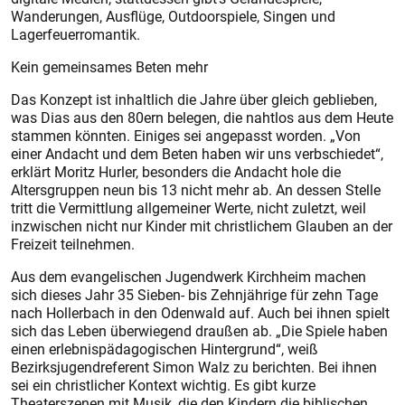
Wanderungen, Ausflüge, Outdoorspiele, Singen und
Lagerfeuerromantik.
Kein gemeinsames Beten mehr
Das Konzept ist inhaltlich die Jahre über gleich geblieben,
was Dias aus den 80ern belegen, die nahtlos aus dem Heute
stammen könnten. Einiges sei angepasst worden. „Von
einer Andacht und dem Beten haben wir uns verbschiedet“,
erklärt Moritz Hurler, besonders die Andacht hole die
Altersgruppen neun bis 13 nicht mehr ab. An dessen Stelle
tritt die Vermittlung allgemeiner Werte, nicht zuletzt, weil
inzwischen nicht nur Kinder mit christlichem Glauben an der
Freizeit teilnehmen.
Aus dem evangelischen Jugendwerk Kirchheim machen
sich dieses Jahr 35 Sieben- bis Zehnjährige für zehn Tage
nach Hollerbach in den Odenwald auf. Auch bei ihnen spielt
sich das Leben überwiegend draußen ab. „Die Spiele haben
einen erlebnispädagogischen Hintergrund“, weiß
Bezirksjugendreferent Simon Walz zu berichten. Bei ihnen
sei ein christlicher Kontext wichtig. Es gibt kurze
Theaterszenen mit Musik, die den Kindern die biblischen