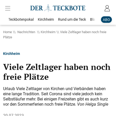
Teckbotenpokal
Kirchheim
Rund um die Teck
Blaulicht
Loka
ABO
Home
Nachrichten
Kirchheim
Viele Zeltlager haben noch freie
Plätze
Kirchheim
Viele Zeltlager haben noch
freie Plätze
Urlaub Viele Zeltlager von Kirchen und Verbänden haben
eine lange Tradition. Seit Corona sind viele jedoch kein
Selbstläufer mehr. Bei einigen Freizeiten gibt es auch kurz
vor den Sommerferien noch freie Plätze.
Von Helga Single
20.07.2023