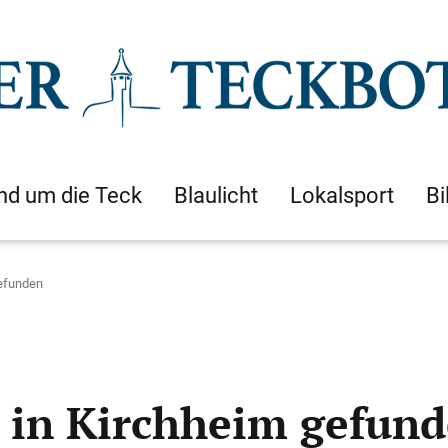
nd um die Teck
Blaulicht
Lokalsport
Bi
gefunden
 in Kirchheim gefun