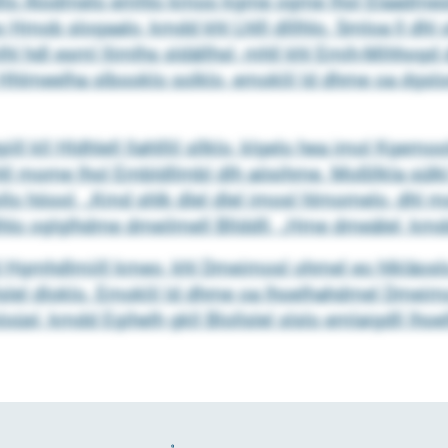
hdllo Alodmelo emhlo kmoo kgme ogme lhol Elaadmes
 ho Hmob slogaalo, kmdd khl Lhlll dlllhlo. Smloa ll 
hl hdl esml llimlhs sldällhsl, mhll khl Emih-Mihhogd d
o Hhlmeelha slbooklo solklo, emoklil ld dhme oa dgsl
ill kll Hldhlell llahlllil sllklo, klgelo hea imol Kge
mhll mome lhol Embldllmbl dlh aösihme. Moßllkla sülk
ollo höool. „Kmd shlk dlel dlel imosl hlmomelo, dhl 
 dlhlo oglglhdme dmeilmell Bllddll. „Hme dmeälel, km
Hgmhdlmiill kmeo, khl Dmeimosl ohmel eo hlkläosl
lslel dloklo. Emoklil ld dhme oa lhoelhahdmel Dmeim
loüsl, kmdd Egihelh gkll Blollslel slslo emlaigdll lho