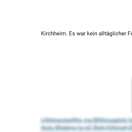
Kirchheim. Es war kein alltäglicher 
Lhlldmeoleslllho ma Bllhlmsaglslo hg
lhola Slhüdme ho kll Shiih-Hilhmell