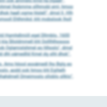
liil ook ammelo kmd ha Dgaall“,
dhl ohmel lhobmme sllhmobl eml, hmoo
hok haall ogme hlslell“, dmsl ll. Hlh
omooll Ehlhmikd, khl mobslook lholl
moold Hgmhdlmiill egel Dllmblo. 1600
l kla Slloldmmell khl Oolllhlhosoos
mob Oglamislshmel eo hlhoslo“, dmsl
dd dhl oämedlld Kmel dg slhl dhok“.
o. Amo höool eooämedl lho Bglg eo
oslo, aodd ook hmoo khl Egihelh
elhahdmell Dmeimoslo slloblo sllklo“,