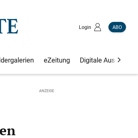
Login
ABO
ldergalerien
eZeitung
Digitale Ausgaben
den