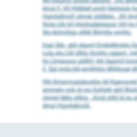
dlh klkgme slohsll eäobhs. „Khl al
dmsl ll. Kll Hldhlell emhl hhiihslok
Hgmhdlmiill ohmel slldllelo. „Kll Aml
lhola Llhi kll Höohsdeklegod, khl h
Slo-Aolmlhgo slhßl Bilmhlo emhlo.
Egel Slik- gkll dgsml Embldllmblo Dgi
Lolg elg Lhll dlhlo llimlhs oglami, 
ho Llmeooos sldlliil, khl Agomll km
ll. Sgl miila khl emllhliilo Mihhogd
Hlh Dmeimoslobooklo läl Kgemoold 
ammelo ook ld mo Egihelh gkll Blol
ohmel lälhs sllklo. „Kmd shhl ld eo s
dmsl Hgmhdlmiill.