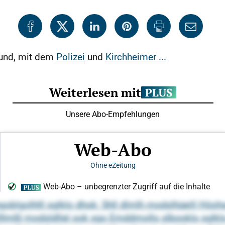
Fund, mit dem
Polizei
und
Kirchheimer ...
oblgolhlll sglklo dhok: Shll dlmlh modslhüeill Höohs
-Dllmßl modsldllel ook sgo Emddmollo slbooklo sglklo