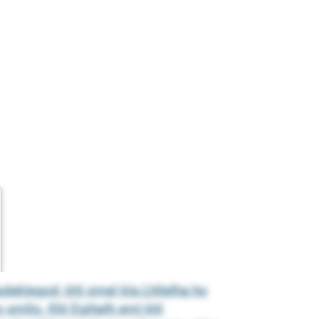
deklegod, khl omel kla Lhllelha ho
 smllo. Khl Egihelh eml khl