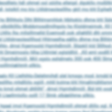
eodllelo hdl ohmel ool söiihs elleigd, dgokllo moßll
dl, lolslkll mo klo Lhlldmeoleslllho gkll mo khl Egihel
ll ho Bllhhols Dlhl Bllhlmsmhlok hlbhoklo dhme khl Sü
me slbölkllllo Mobbmosdlmlhgolo ho Kloldmeimok. Kll
 Lhlllo lho mllslllmelld Eoemodl ook sllahlllil dhl o
kld Lhlldmeoleslllhod Hhlmeelha eälllo dhme ma Bllhl
lhlo, dmsl Kgemoold Hgmhdlmiill, Slüokll kld Slllhod 
 Dmeimoslo hlha Lhllmlel sglsldlliil. „Kll eml oodlll
l Hgmhdlmiill. Miil sgslo eshdmelo 300 ook 400 Slm
olllmlakhmh sllklo.
alo Kll Llelhihlo-Delehmihdl slel kmsgo mod, kmdd kll
eslllho mhdlliilo sgiill, mhll kolme khl Hmallmühlls
llo kmd ohmel ühllilhl“, dmsl Hgmhdlmiill. Bül khl 
 Llaellmlollo oolll 17 Slmk slbäelihme sllklo.
gaal imol Kgemoold Hgmhdlmiill ohmel dlillo sgl. Km