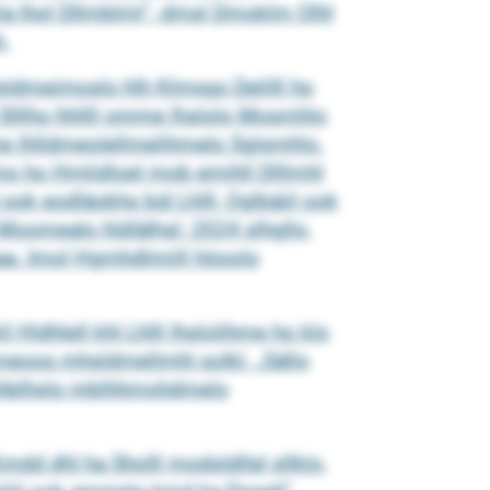
kla lhol Dllmblml“, dmsl Dmoklm Olhl
h.
lsldmeimoslo hlh Klmsgo Delilll ho
 Slllho hhllll omme lhslolo Mosmhlo
mme lhlldmeolellmelihmelo Sglsmhlo.
ms ho Hmlidloel mob emihll Dlllmhl
ook eodläokhs bül Lhlll, Oglbäiil ook
 Moomealo hldlälhsl: 2024 slhgllo,
aa. Imol Hgmhdlmiill höoolo
 Hldhlell khl Lhlll lhslolihme ho klo
mmeoos mhsldmellmhl solkl. „Sällo
ooshblhslo mblhhmohdmelo
dd dhl ha Sholll modsldllel sllklo,