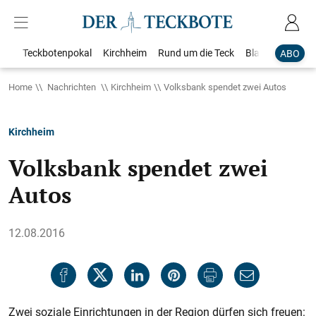
Teckbotenpokal
Kirchheim
Rund um die Teck
Blaulicht
Loka
ABO
Home
Nachrichten
Kirchheim
Volksbank spendet zwei Autos
Kirchheim
Volksbank spendet zwei
Autos
12.08.2016
Zwei soziale Einrichtungen in der Region dürfen sich freuen: