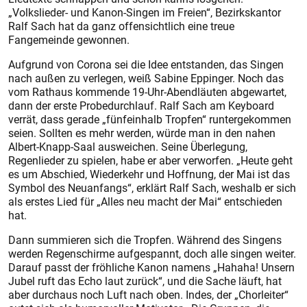
„Volkslieder- und Kanon-Singen im Freien“, Bezirkskantor
Ralf Sach hat da ganz offensichtlich eine treue
Fangemeinde gewonnen.
Aufgrund von Corona sei die Idee entstanden, das Singen
nach außen zu verlegen, weiß Sabine Eppinger. Noch das
vom Rathaus kommende 19-Uhr-Abendläuten abgewartet,
dann der erste Probedurchlauf. Ralf Sach am Keyboard
verrät, dass gerade „fünfeinhalb Tropfen“ runtergekommen
seien. Sollten es mehr werden, würde man in den nahen
Albert-Knapp-Saal ausweichen. Seine Überlegung,
Regenlieder zu spielen, habe er aber verworfen. „Heute geht
es um Abschied, Wiederkehr und Hoffnung, der Mai ist das
Symbol des Neuanfangs“, erklärt Ralf Sach, weshalb er sich
als erstes Lied für „Alles neu macht der Mai“ entschieden
hat.
Dann summieren sich die Tropfen. Während des Singens
werden Regenschirme aufgespannt, doch alle singen weiter.
Darauf passt der fröhliche Kanon namens „Hahaha! Unsern
Jubel ruft das Echo laut zurück“, und die Sache läuft, hat
aber durchaus noch Luft nach oben. Indes, der „Chorleiter“