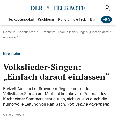
Teckbotenpokal
Kirchheim
Rund um die Teck
Blaulicht
Loka
ABO
Home
Nachrichten
Kirchheim
Volkslieder-Singen: „Einfach darauf
einlassen“
Kirchheim
Volkslieder-Singen:
„Einfach darauf einlassen“
Freizeit Auch bei strömendem Regen kommt das
Volkslieder-Singen am Martinskirchplatz im Rahmen des
Kirchheimer Sommers sehr gut an, nicht zuletzt durch die
humorvolle Leitung von Ralf Sach.
Von Sabine Ackermann
31.07.2023