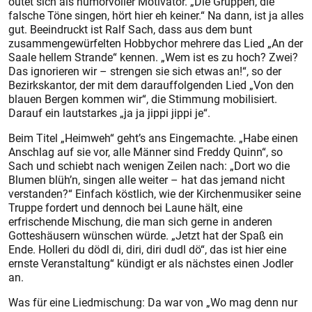
outet sich als humorvoller Motivator. „Die Gruppen, die
falsche Töne singen, hört hier eh keiner.“ Na dann, ist ja alles
gut. Beeindruckt ist Ralf Sach, dass aus dem bunt
zusammengewürfelten Hobbychor mehrere das Lied „An der
Saale hellem Strande“ kennen. „Wem ist es zu hoch? Zwei?
Das ignorieren wir – strengen sie sich etwas an!“, so der
Bezirkskantor, der mit dem darauffolgenden Lied „Von den
blauen Bergen kommen wir“, die Stimmung mobilisiert.
Darauf ein lautstarkes „ja ja jippi jippi je“.
Beim Titel „Heimweh“ geht’s ans Eingemachte. „Habe einen
Anschlag auf sie vor, alle Männer sind Freddy Quinn“, so
Sach und schiebt nach wenigen Zeilen nach: „Dort wo die
Blumen blüh’n, singen alle weiter – hat das jemand nicht
verstanden?“ Einfach köstlich, wie der Kirchenmusiker seine
Truppe fordert und dennoch bei Laune hält, eine
erfrischende Mischung, die man sich gerne in anderen
Gotteshäusern wünschen würde. „Jetzt hat der Spaß ein
Ende. Holleri du dödl di, diri, diri dudl dö“, das ist hier eine
ernste Veranstaltung“ kündigt er als nächstes einen Jodler
an.
Was für eine Liedmischung: Da war von „Wo mag denn nur