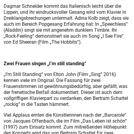
Dagmar Schneider kommt das Italienisch leicht über die
Lippen, und ihr eindrucksvoller Gesang wird vom Klavier in
Dreiklangsbrechungen untermalt. Adina Kolb zeigt, dass sie
auch im Bereich Popgesang Erfahrung hat: In „Speechless“
(Aladdin) singt sie mit angenehm dunklem Timbre. Ihr
„Rock-Feeling“ demonstriert sie auch im Song „I See Fire“
von Ed Sheeran (Film „The Hobbits“).
Zwei Frauen singen „I’m still standing“
„I’m Still Standing“ von Elton John (Film „Sing“ 2016)
kennen viele im Original. Die Fassung für zwei
Frauenstimmen ist gewöhnungsbedürftig, aber gefällt, was
der frenetische Beifall dokumentiert. Dieser ist auch dem
vollgriffigen Klavierpart zu verdanken, den Bertram Schattel
„rockig“ in die Tasten hämmert.
Viel Applaus ernten die Künstlerinnen nach der „Barcarole“
von Jacques Offenbach, die im Film „Das Leben ist schön“
(1997) zum Einsatz kommt. Zum mitreißenden Höhepunkt
des Konzerts wird das von Bertram Schattel für zwei