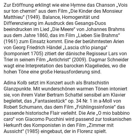
Zur Eröffnung erklingt wie eine Hymne das Chanson „Vois
sur ton chemin“ aus dem Film „Die Kinder des Monsieur
Matthieu“ (1949). Balance, Homogenität und
Differenzierung im Ausdruck des Gesangs-Duos
beeindrucken im Lied „Die Meere“ von Johannes Brahms
aus dem Jahre 1860, das im Film „Lieben Sie Brahms“
(1961) zum Einsatz kommt. Eine der berühmtesten Arien
von Georg Friedrich Händel „Lascia ch’io pianga“
(komponiert 1705) zitiert der dänische Regisseur Lars von
Trier in seinem Film „Antichrist“ (2009). Dagmar Schneider
wagt eine Interpretation des barocken Klageliedes, wo die
hohen Töne eine große Herausforderung sind.
Adina Kolb setzt im Konzert auch als Bratschistin
Glanzpunkte. Mit wunderschönen warmen Tönen intoniert
sie, von ihrem Vater Bertram Schattel sensibel am Klavier
begleitet, das „Fantasiestück“ op. 34 Nr. 1 in a-Moll von
Robert Schumann, das dem Film „Frühlingssinfonie“ das
passende historische Flair verleiht. Die Arie „O mio babbino
caro“ von Giacomo Pucchini wird passend zur toskanischen
Herkunft des Komponisten in den Film „Zimmer mit
Aussicht“ (1985) eingebaut, der in Florenz spielt.