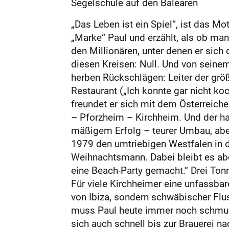
Segelschule auf den Balearen
„Das Leben ist ein Spiel“, ist das Mo
„Marke“ Paul und erzählt, als ob ma
den Millionären, unter denen er sic
diesen Kreisen: Null. Und von seine
herben Rückschlägen: Leiter der grö
Restaurant („Ich konnte gar nicht koc
freundet er sich mit dem Österreich
– Pforzheim – Kirchheim. Und der ha
mäßigem Erfolg – teurer Umbau, aber
1979 den umtriebigen Westfalen in de
Weihnachtsmann. Dabei bleibt es aber 
eine Beach-Party gemacht.“ Drei Ton
Für viele Kirchheimer eine unfassbar
von Ibiza, sondern schwäbischer Fl
muss Paul heute immer noch schmunz
sich auch schnell bis zur Brauerei na