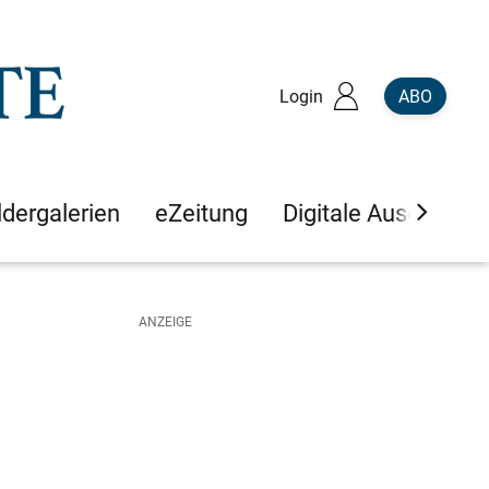
Login
ABO
ldergalerien
eZeitung
Digitale Ausgaben