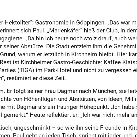
r Hektoliter“: Gastronomie in Göppingen. „Das war m
rinnert sich Paul. „Marienkäfer“ hieß der Club, in dem
ngagierte. „Da bin ich heute noch stolz drauf, auch we
r seiner Abstürze. Die Stadt entzieht ihm die Genehmi
und, warum er letztlich in Kirchheim bleibt. Hier ka
est ist Kirchheimer Gastro-Geschichte: Kaffee Klatsc
-Parties (TIGA) im Park-Hotel und nicht zu vergessen
, resümiert er diese Zeit.
m. Er folgt seiner Frau Dagmar nach München, sie leite
chte von Höhenflügen und Abstürzen, von Ideen, Mill
he mit Dagmar als ein trauriger Höhepunkt. „Ich habe 
gemerkt.“ Heute reflektiert er: „Ich war nicht mehr ans
entisch, ungeschminkt – so wie ihn seine Freunde in 
men, Paul geht an jeden Tisch, spricht mit jeder und