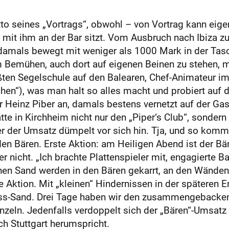
tto seines „Vortrags“, obwohl – von Vortrag kann eigen
n mit ihm an der Bar sitzt. Vom Ausbruch nach Ibiza
h damals bewegt mit weniger als 1000 Mark in der Ta
m Bemühen, auch dort auf eigenen Beinen zu stehen, 
ßten Segelschule auf den Balearen, Chef-Animateur im
hen“), was man halt so alles macht und probiert auf de
er Heinz Piber an, damals bestens vernetzt auf der G
tte in Kirchheim nicht nur den „Piper‘s Club“, sonde
 der Umsatz dümpelt vor sich hin. Tja, und so kommt
n Bären. Erste Aktion: am Heiligen Abend ist der Bäre
nicht. „Ich brachte Plattenspieler mit, engagierte Ba
nen Sand werden in den Bären gekarrt, an den Wänden
e Aktion. Mit „kleinen“ Hindernissen in der späteren E
uss-Sand. Drei Tage haben wir den zusammengebacken
eln. Jedenfalls verdoppelt sich der „Bären“-Umsatz 
ch Stuttgart herumspricht.