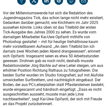
Vor der Millenniumswende hat sich die Redaktion des
Jugendmagazins Tick, das schon lange nicht mehr existiert,
Gedanken darüber gemacht, wie Kirchheim im Jahr 2025
aussehen könnte. Links oben ist das Titelbild der ersten
Tick-Ausgabe des Jahres 2000 zu sehen. Es wurde vom
damaligen Mitarbeiter Kai-Uwe Opifanti mithilfe von
Photoshop gestaltet – mit für heutige Verhältnisse kaum
mehr vorstellbarem Aufwand. „An dem Titelbild bin ich
damals zwei Wochen jeden Abend drangesessen“, erinnert
sich Opifanti. Insgesamt seien es etwa 50 Arbeitsstunden
gewesen. Drohnen gab es noch nicht, deshalb musste
Redaktionsleiter Jörg Bächle auf eine Leiter steigen, um aus
erhöhter Position Richtung Rathaus zu fotografieren. Die
beiden Surfer wurden im Studio fotografiert, auf mit Alufolie
umwickelten Surfbrettern, und nachträglich eingebaut. Der
Boden, der aus PC-Leiterplatten statt Pflastersteinen besteht,
wurde eingescannt und händisch eingefügt. „Dass es nicht
ausgeschnitten aussieht, musste man jede Linie
nachbearbeiten“, sagt Kai-Uwe Opifanti, der sich mit Freude
an das Projekt zurückerinnert.