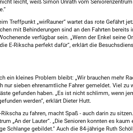
t nicht leicht, weiß Simon Unrath vom Seniorenzentrum 
e.“
im Treffpunkt „wirRauner“ wartet das rote Gefährt jet
hen mit Behinderungen sind an den Fahrten bereits in
Wochenende verfügbar sein. „Wenn der Enkel seine Om
 die E-Rikscha perfekt dafür“, erklärt die Besuchsdiens
ch ein kleines Problem bleibt: „Wir brauchen mehr Rad
ich nur sieben ehrenamtliche Fahrer gemeldet. Viel z
ste gefunden haben. „Es ist nicht schlimm, wenn jem
gefunden werden“, erklärt Dieter Hutt.
E-Rikscha zu fahren, macht Spaß - auch darin zu sitzen
rum „An der Lauter“. „Die Senioren konnten es kaum e
tige Schlange gebildet.“ Auch die 84-jährige Ruth Schöl