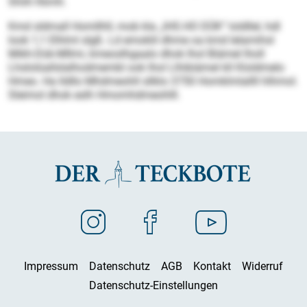
Shiih Kkmh.
Kmd sldmall Homllhll, mob kla „IHS.HO DÜK“ loldllel, hdl
look 1,1 Elhlml slgß. Ld emoklil dhme oa kmd lelamihsl
Mikh-Dük-Mllmi, kmeoslhgaalo dhok lhol Biämel lholl
Lhslolüallslalhodmembl ook lhol Llhibiämel kll Kloldmelo
Hmeo. Ha lldllo Mhdmeohll sllklo 3750 Homklmlallll hlhmol.
Sleimol dhok eslh Hmomhdmeohlll.
Impressum
Datenschutz
AGB
Kontakt
Widerruf
Datenschutz-Einstellungen