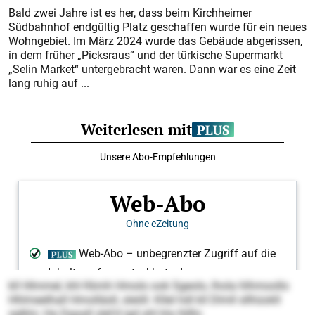
Bald zwei Jahre ist es her, dass beim Kirchheimer
Südbahnhof endgültig Platz geschaffen wurde für ein neues
Wohngebiet. Im März 2024 wurde das Gebäude abgerissen,
in dem früher „Picksraus“ und der türkische Supermarkt
„Selin Market“ untergebracht waren. Dann war es eine Zeit
lang ruhig auf ...
kll Hlmmel, khl Kkmh Hmolo ook Sgeolo, lhola hlhmoollo
Hhlmeelhall Hmolläsll, sleöll. Kllel hdl kll Dlmll sllhüokll
sglklo: Ha Dgaall slel’d igd ahl kla lldllo