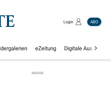
Login
ABO
ldergalerien
eZeitung
Digitale Ausgaben