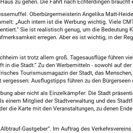
-Haus zu gehen. Die Fahrt nach Echterdingen braucht e
semuffel. Oberbürgermeis­terin Angelika Matt-Heidec
elt: „Auch intern ist die Werbung wichtig. Viele CM
ntiert.“ Sie ist realistisch genug, um die Bedeutung 
fmerksamkeit erregen. Aber es ist wichtig, in der Re
hheim ist trotz allem groß. Tagesausflüge führen viel
ft in die Stadt.“ Zu den Werbemitteln - sowohl auf de
kfrisches Tourismusmagazin der Stadt, das Menschen
t vergessen: Ausflugstipps führen zu den Bürgerseen o
bung aber nicht als Einzelkämpfer: Die Stadt präsent
ils einem Mitglied der Stadtverwaltung und des Stadt
der die Karte mit den Veranstaltungen, zu denen End
 „Albtrauf-Gastgeber“. Im Auftrag des Verkehrsverein