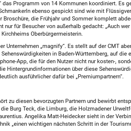
f“ das Programm von 14 Kommunen koordiniert. Es g
Schmankerln ebenso gespickt sind wie mit Flüssigve
der Broschüre, die Frühjahr und Sommer komplett abdec
 nur für Besucher von außerhalb gedacht: „Auch wer h
t Kirchheims Oberbürgermeisterin.
r Unternehmen „mag­nify“. Es stellt auf der CMT aber 
e Sehenswürdigkeiten in Baden-Württemberg, auf die 
ne-App, die für den Nutzer nicht nur kosten-, sonder
ie Hintergrundinformationen über diese Sehenswürdigk
deutlich ausführlicher dafür bei „Premiumpartnern“.
ört zu diesen bevorzugten Partnern und bewirbt ent
, die Burg Teck, die Limburg, die Holzmadener Urwelt
Laurentius. Angelika Matt-Heidecker sieht in der Verbi
hnik „einen wichtigen nächsten Schritt in der Touris