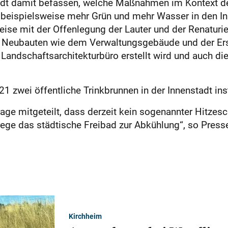
adt damit befassen, welche Maßnahmen im Kontext d
 beispielsweise mehr Grün und mehr Wasser in den In
weise mit der Offenlegung der Lauter und der Renatur
 Neubauten wie dem Verwaltungsgebäude und der Erst
 Landschaftsarchitekturbüro erstellt wird und auch di
zwei öffentliche Trinkbrunnen in der Innenstadt inst
ge mitgeteilt, dass derzeit kein sogenannter Hitzesch
rege das städtische Freibad zur Abkühlung“, so Press
Kirchheim