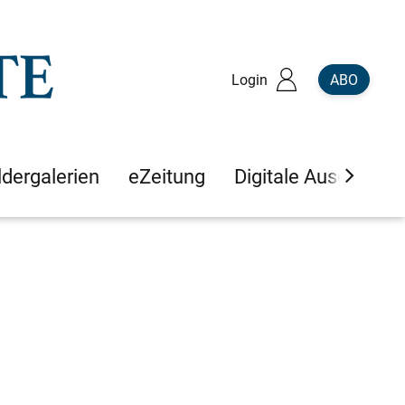
Login
ABO
ldergalerien
eZeitung
Digitale Ausgaben