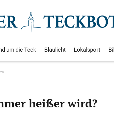
nd um die Teck
Blaulicht
Lokalsport
Bi
rd?
mmer heißer wird?