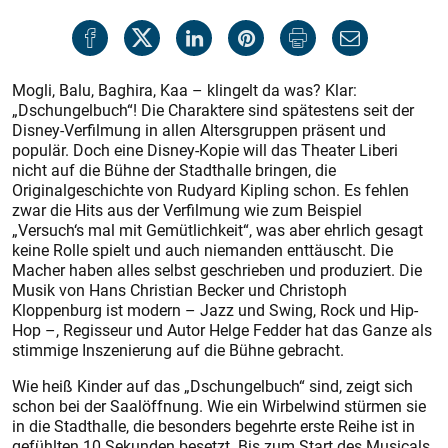
Mogli, Balu, Baghira, Kaa – klingelt da was? Klar:
„Dschungelbuch“! Die Charaktere sind spätestens seit der
Disney-Verfilmung in allen Altersgruppen präsent und
populär. Doch eine Disney-Kopie will das Theater Liberi
nicht auf die Bühne der Stadthalle bringen, die
Originalgeschichte von Rud­yard Kipling schon. Es fehlen
zwar die Hits aus der Verfilmung wie zum Beispiel
„Versuch‘s mal mit Gemütlichkeit“, was aber ehrlich gesagt
keine Rolle spielt und auch niemanden enttäuscht. Die
Macher haben alles selbst geschrieben und produziert. Die
Musik von Hans Christian Becker und Christoph
Kloppenburg ist modern – Jazz und Swing, Rock und Hip-
Hop –, Regisseur und Autor Helge Fedder hat das Ganze als
stimmige Inszenierung auf die Bühne gebracht.
Wie heiß Kinder auf das „Dschungelbuch“ sind, zeigt sich
schon bei der Saalöffnung. Wie ein Wirbelwind stürmen sie
in die Stadthalle, die besonders begehrte erste Reihe ist in
gefühlten 10 Sekunden besetzt. Bis zum Start des Musicals