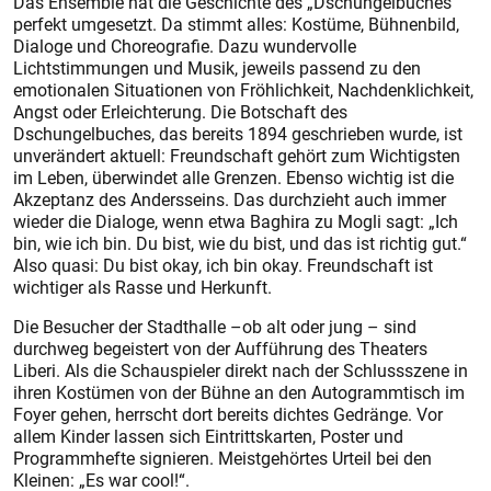
Das Ensemble hat die Geschichte des „Dschungelbuches“
perfekt umgesetzt. Da stimmt alles: Kostüme, Bühnenbild,
Dialoge und Choreografie. Dazu wundervolle
Lichtstimmungen und Musik, jeweils passend zu den
emotionalen Situationen von Fröhlichkeit, Nachdenklichkeit,
Angst oder Erleichterung. Die Botschaft des
Dschungelbuches, das bereits 1894 geschrieben wurde, ist
unverändert aktuell: Freundschaft gehört zum Wichtigsten
im Leben, überwindet alle Grenzen. Ebenso wichtig ist die
Akzeptanz des Andersseins. Das durchzieht auch immer
wieder die Dialoge, wenn etwa Baghira zu Mogli sagt: „Ich
bin, wie ich bin. Du bist, wie du bist, und das ist richtig gut.“
Also quasi: Du bist okay, ich bin okay. Freundschaft ist
wichtiger als Rasse und Herkunft.
Die Besucher der Stadthalle –ob alt oder jung – sind
durchweg begeistert von der Aufführung des Theaters
Liberi. Als die Schauspieler direkt nach der Schlussszene in
ihren Kostümen von der Bühne an den Autogrammtisch im
Foyer gehen, herrscht dort bereits dichtes Gedränge. Vor
allem Kinder lassen sich Eintrittskarten, Poster und
Programmhefte signieren. Meistgehörtes Urteil bei den
Kleinen: „Es war cool!“.